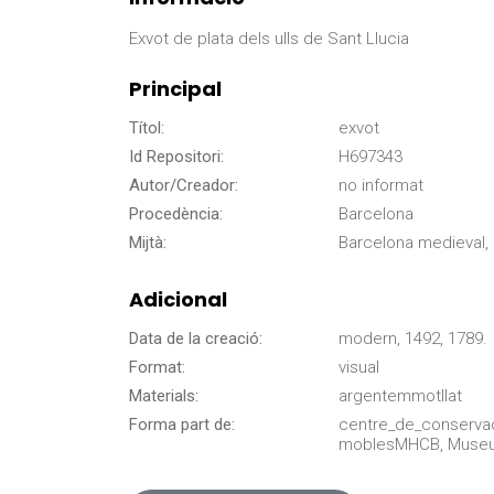
Exvot de plata dels ulls de Sant Llucia
Principal
Títol:
exvot
Id Repositori:
H697343
Autor/Creador:
no informat
Procedència:
Barcelona
Mijtà:
Barcelona medieval, 
Adicional
Data de la creació:
modern, 1492, 1789.
Format:
visual
Materials:
argentemmotllat
Forma part de:
centre_de_conserva
moblesMHCB, Museu d