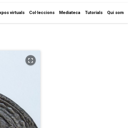
xpos virtuals
Col·leccions
Mediateca
Tutorials
Qui som