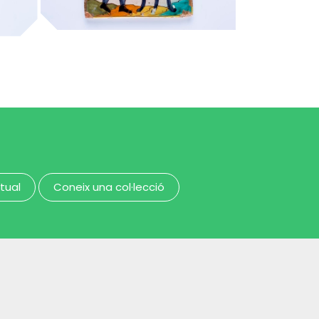
candeler de cera
MUHBA - Museu d'Història de Barcelona
MUHBA - Museu d'Història de Barcelona
rtual
Coneix una col·lecció