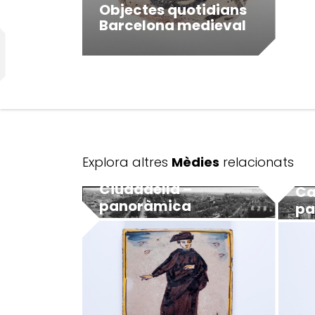
Objectes quotidians
Barcelona medieval
Explora altres
Mèdies
relacionats
Ciudadella –
Ca
panoràmica
pa
MUHBA - Museu d'Història de Barcelona