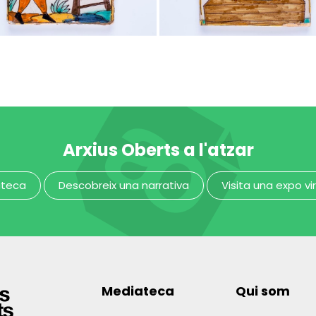
nsalader
carnisser
MUHBA - Museu d'Història de Barcelona
Arxius Oberts a l'atzar
ateca
Descobreix una narrativa
Visita una expo vi
Mediateca
Qui som