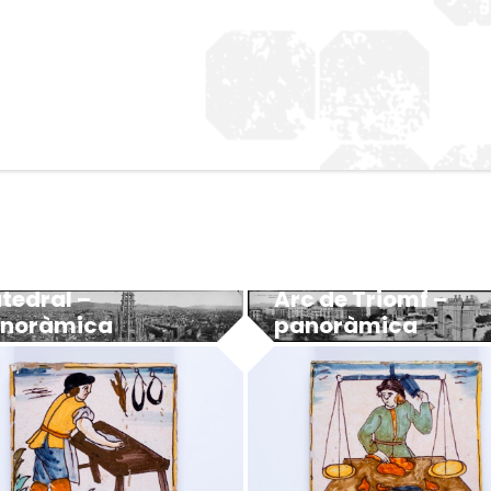
Arc de Triomf –
tedral –
panoràmica
noràmica
MUHBA - Museu d'Història de Barcelona