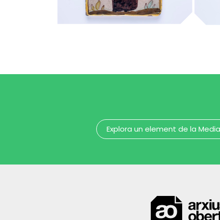
capellà
ca
MUHBA - Museu d'Història de Barcelona
Explora un element de la Medi