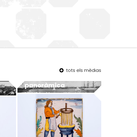
tots els mèdias
Barceloneta –
panoràmica
MUHBA - Museu d'Història de Barcelona
MUHBA - Museu d'Història de Barcelona