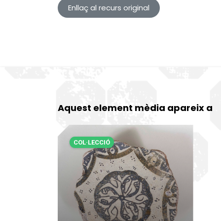
Enllaç al recurs original
Aquest element mèdia apareix a
COL·LECCIÓ