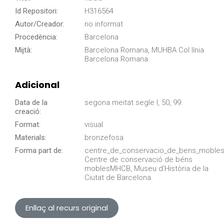
Id Repositori:
H316564
Autor/Creador:
no informat
Procedència:
Barcelona
Mijtà:
Barcelona Romana, MUHBA Col línia
Barcelona Romana.
Adicional
Data de la
segona meitat segle I, 50, 99.
creació:
Format:
visual
Materials:
bronzefosa
Forma part de:
centre_de_conservacio_de_bens_mobles
Centre de conservació de béns
moblesMHCB, Museu d'Història de la
Ciutat de Barcelona.
Enllaç al recurs original