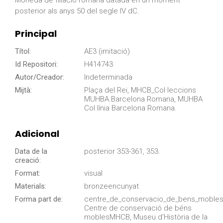
Moneda de filiació romana datada en un moment
posterior als anys 50 del segle IV dC.
Principal
Títol:
AE3 (imitació)
Id Repositori:
H414743
Autor/Creador:
Indeterminada
Mijtà:
Plaça del Rei, MHCB_Col·leccions
MUHBA.Barcelona Romana, MUHBA
Col línia Barcelona Romana.
Adicional
Data de la
posterior 353-361, 353.
creació:
Format:
visual
Materials:
bronzeencunyat
Forma part de:
centre_de_conservacio_de_bens_mobles
Centre de conservació de béns
moblesMHCB, Museu d'Història de la