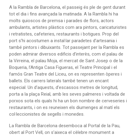
A la Rambla de Barcelona, el passeig és ple de gent durant
tot el dia i fins avançada la matinada. A la Rambla hi ha
molts quioscos de premsa i parades de flors, actors
ambulants, artistes plàstics com ara pintors, caricaturistes
i retratistes, cafeteries, restaurants i botigues. Prop del
port s’hi acostumen a instal·lar paradetes d’artesania i
també pintors i dibuixants. Tot passejant per la Rambla es
poden admirar diversos edificis d’interès, com el palau de
la Virreina, el palau Moja, el mercat de Sant Josep o de la
Boqueria, l’Antiga Casa Figueras, el Teatre Principal i el
famós Gran Teatre del Liceu, on es representen òperes i
ballets. Els carrers laterals també tenen un encant
especial. Un d’aquests, d’escassos metres de longitud,
porta a la plaça Reial, amb les seves palmeres i voltada de
porxos sota els quals hi ha un bon nombre de cerveseries i
restaurants, i on es reuneixen els diumenges al matí els
col·leccionistes de segells i monedes.
La Rambla de Barcelona desemboca al Portal de la Pau,
obert al Port Vell, on s’aixeca el cèlebre monument a