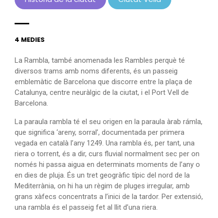
4 MEDIES
La Rambla, també anomenada les Rambles perquè té
diversos trams amb noms diferents, és un passeig
emblemàtic de Barcelona que discorre entre la plaça de
Catalunya, centre neuràlgic de la ciutat, i el Port Vell de
Barcelona.
La paraula rambla té el seu origen en la paraula àrab rámla,
que significa ‘areny, sorral’, documentada per primera
vegada en català l’any 1249. Una rambla és, per tant, una
riera o torrent, és a dir, curs fluvial normalment sec per on
només hi passa aigua en determinats moments de l’any o
en dies de pluja. És un tret geogràfic típic del nord de la
Mediterrània, on hi ha un règim de pluges irregular, amb
grans xàfecs concentrats a l’inici de la tardor. Per extensió,
una rambla és el passeig fet al llit d’una riera.