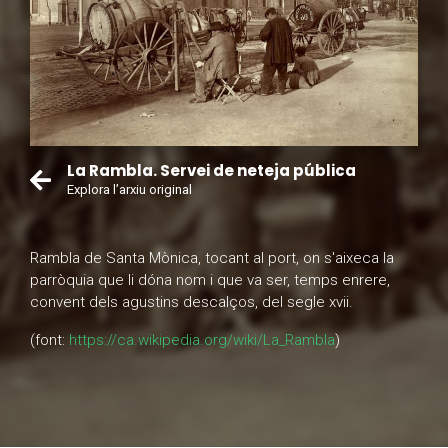
La Rambla. Servei de neteja pública
Explora l’arxiu original
Rambla de Santa Mònica, tocant al port, on s'aixeca la
parròquia que li dóna nom i que va ser, temps enrere,
convent dels agustins descalços, del segle xvii.
(font:
https://ca.wikipedia.org/wiki/La_Rambla
)