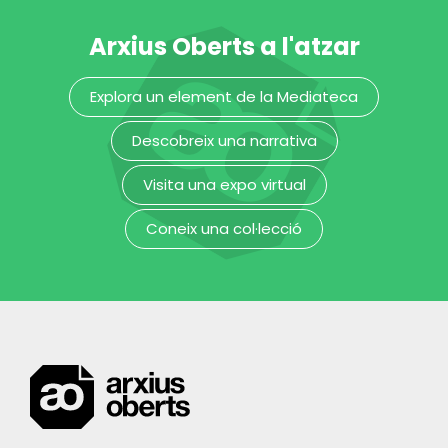
Arxius Oberts a l'atzar
Explora un element de la Mediateca
Descobreix una narrativa
Visita una expo virtual
Coneix una col·lecció