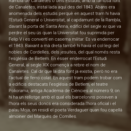
Rambla de Canaletes o dels Estudis, amb la famosa font
de Canaletes, instal·lada aquí des del 1843. Abans era
anomenada dels estudis perquè en aquest tram hi havia
l'Estudi General o Universitat, al capdamunt de la Rambla,
davant la porta de Santa Anna, edifici del segle xv que va
perdre el seu ús quan la Universitat fou suprimida per
Felip V i es convertí en caserna militar. Es va enderrocar
el 1843. Baixant a mà dreta també hi havia el col·legi del
nobles de Cordelles, dels jesuïtes, del qual només resta
l'església de Betlem. En ésser enderrocat l'Estudi
General, al segle XIX començà a rebre el nom de
Canaletes. Cal dir que la dita font ja existia, però no era
l'actual de ferro colat. En aquest tram podem trobar com
a edificis destacats l'església de Betlem, el teatre
Poliorama, antiga Acadèmia de Ciències al número 9, on
hi ha un rellotge amb el qual els barcelonins posaven a
l'hora els seus doncs era considerada l'hora oficial i el
palau Moja, on residí el poeta Verdaguer quan fou capellà
almoiner del Marquès de Comilles.