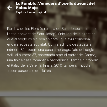
La Rambla. Venedors d’ocells davant del
Palau Moja
Explora l’arxiu original
Rambla de les Flors (o rambla de Sant Josep, a causa de
l'antic convent de Sant Josep), únic lloc de la ciutat en
què al segle xix s'hi venien flors i que avui conserva
encara aquesta activitat. Com a edificis destacats al
número 32 trobem una casa amb esgrafiats del segle
xviii i al número 37, cantonada amb el carrer del Carme,
una típica casa romàntica barcelonina. També hi trobem
el Palau de la Virreina. Fins al 2010, també s'hi podien
trobar parades d'ocellaires.