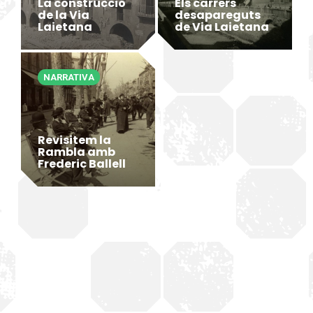
La construcció
Els carrers
de la Via
desapareguts
Laietana
de Via Laietana
NARRATIVA
Revisitem la
Rambla amb
Frederic Ballell