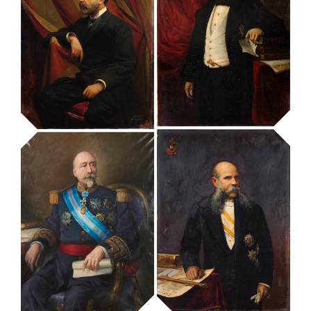
retrat d’Elisenda
de Montcada,
retrat d’ Eusebi
reina, consort de
Güell i Bacigalupi
Jaume II
MUHBA - Museu d'Història de Barcelona
MUHBA - Museu d'Història de Barcelona
retrat de
retrat de
Bartomeu
Bonaventura
Robert
Carles Aribau
MUHBA - Museu d'Història de Barcelona
MUHBA - Museu d'Història de Barcelona