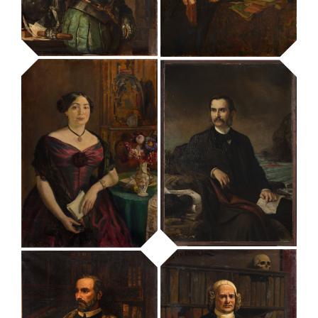
retrat de Juan
retrat de Josep
Güell y Ferrer
Ferrer i Vidal
MUHBA - Museu d'Història de Barcelona
MUHBA - Museu d'Història de Barcelona
retrat de Lluís de
Requesens i de
retrat de Manuel
Zúñiga
Milà i Fontanals
MUHBA - Museu d'Història de Barcelona
MUHBA - Museu d'Història de Barcelona