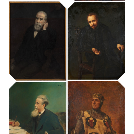
retrat de
Francesc de
retrat de Carlos
Paula Rius i
Ibáñez de Ibero
Taulet
MUHBA - Museu d'Història de Barcelona
MUHBA - Museu d'Història de Barcelona
retrat de
Francesc Vicent
Garcia, «El
retrat de