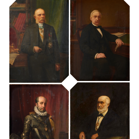
retrat de Joan
retrat de Josep
Prim i Prats
Anselm Clavé
MUHBA - Museu d'Història de Barcelona
MUHBA - Museu d'Història de Barcelona