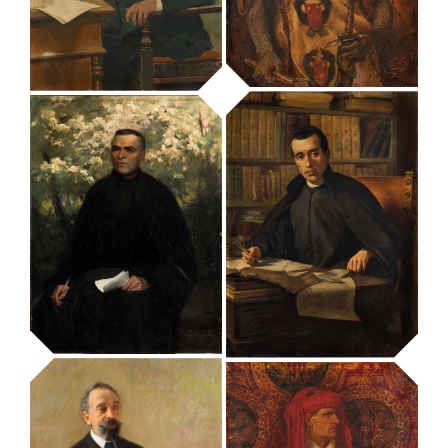
Rector de
Francesc Pi i
Vallfogona»
Margall
MUHBA - Museu d'Història de Barcelona
MUHBA - Museu d'Història de Barcelona
retrat de Guillem
retrat de
Ramon, Gran
Frederic Soler
Senescal
«Serafí Pitarra»
MUHBA - Museu d'Història de Barcelona
MUHBA - Museu d'Història de Barcelona