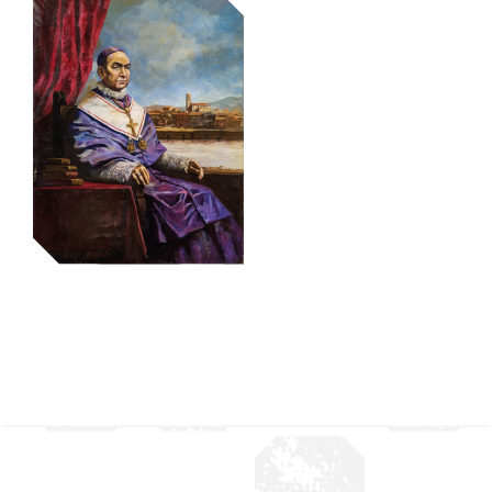
retrat de Ramon
Berenguer I,
retrat de Ramon
comte de
Muntaner
Barcelona
retrat de sant
Antoni Maria