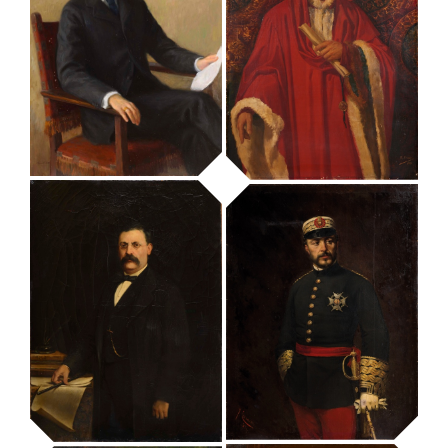
retrat de Jacint
retrat de Jaume
Verdaguer
Balmes
MUHBA - Museu d'Història de Barcelona
MUHBA - Museu d'Història de Barcelona
retrat de Joan
retrat de Joan
Maragall
Fiveller
MUHBA - Museu d'Història de Barcelona
MUHBA - Museu d'Història de Barcelona