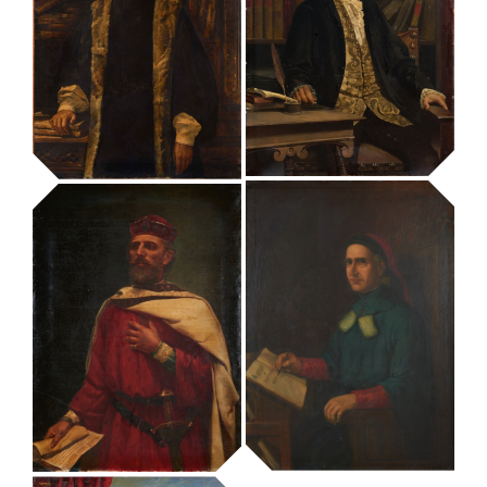
retrat de Maria
Josefa
retrat de Narcís
Massanès
Monturiol
MUHBA - Museu d'Història de Barcelona
retrat de Pere
retrat de Pau
Virgili
Claris