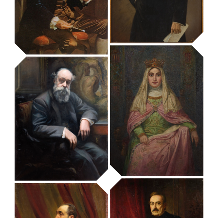
retrat d’ Antoni
de Gimbernat i
retrat d’ Antoni
Arboç
Franc i Estalella
MUHBA - Museu d'Història de Barcelona
MUHBA - Museu d'Història de Barcelona
retrat d’
Estanislau
Figueras i de
Moragas
retrat d’ Antoni
MUHBA - Museu d'Història de Barcelona
Viladomat
MUHBA - Museu d'Història de Barcelona