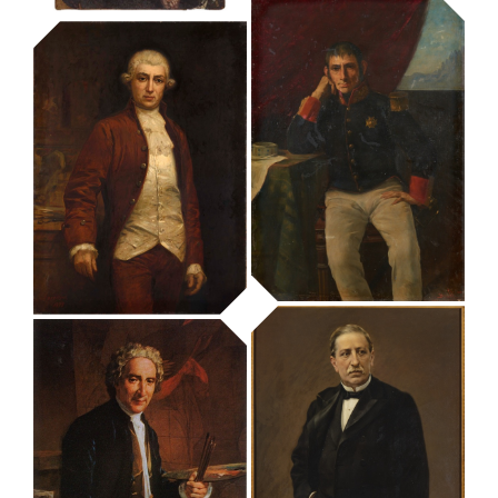
retrat d’ Antoni
de Capmany de
Montpalau i Surís
requadre central
MUHBA - Museu d'Història de Barcelona
de la Bandera de
Santa Eulàlia
MUHBA - Museu d'Història de Barcelona