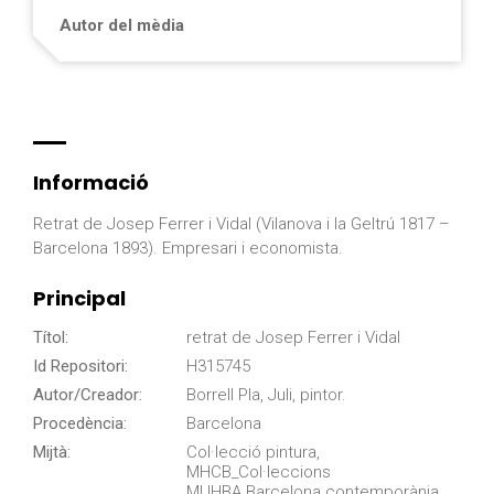
Autor del mèdia
Informació
Retrat de Josep Ferrer i Vidal (Vilanova i la Geltrú 1817 –
Barcelona 1893). Empresari i economista.
Principal
Títol:
retrat de Josep Ferrer i Vidal
Id Repositori:
H315745
Autor/Creador:
Borrell Pla, Juli, pintor.
Procedència:
Barcelona
Mijtà:
Col·lecció pintura,
MHCB_Col·leccions
MUHBA.Barcelona contemporània,