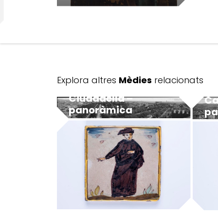
Explora altres
Mèdies
relacionats
Ciudadella –
Ca
panoràmica
pa
MUHBA - Museu d'Història de Barcelona