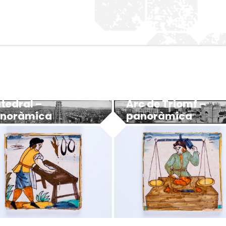
Arc de Triomf –
tedral –
panoràmica
noràmica
MUHBA - Museu d'Història de Barcelona