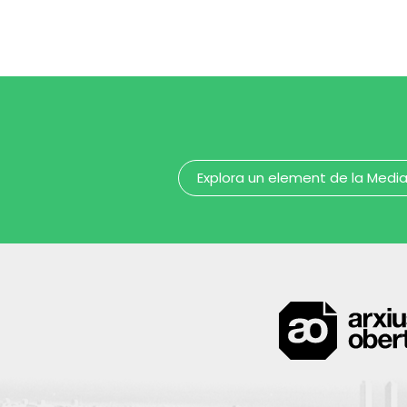
capellà
ca
MUHBA - Museu d'Història de Barcelona
Explora un element de la Medi