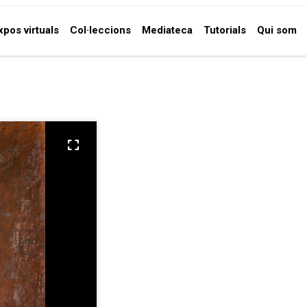
xpos virtuals
Col·leccions
Mediateca
Tutorials
Qui som