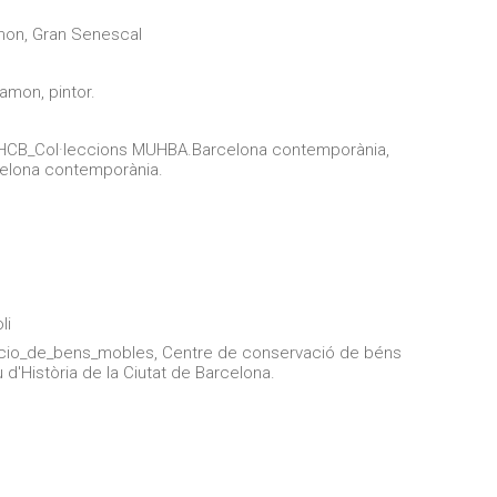
amon, Gran Senescal
amon, pintor.
 MHCB_Col·leccions MUHBA.Barcelona contemporània,
celona contemporània.
li
cio_de_bens_mobles, Centre de conservació de béns
'Història de la Ciutat de Barcelona.