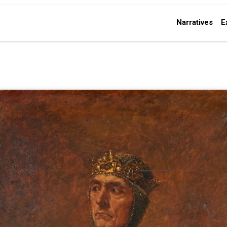
Narratives
E