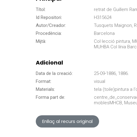
Títol:
retrat de Guillem R
Id Repositori:
H315624
Autor/Creador:
Tusquets Maignon, R
Procedència:
Barcelona
Mijtà:
Col·lecció pintura,
MUHBA Col línia Bar
Adicional
Data de la creació:
25-09-1886, 1886.
Format:
visual
Materials:
tela (toile)pintura a l'o
Forma part de:
centre_de_conserva
moblesMHCB, Museu d
Enllaç al recurs original