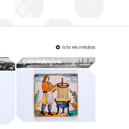
tots els mèdias
Barceloneta –
panoràmica
MUHBA - Museu d'Història de Barcelona
MUHBA - Museu d'Història de Barcelona