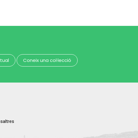
candeler de cera
MUHBA - Museu d'Història de Barcelona
MUHBA - Museu d'Història de Barcelona
rtual
Coneix una col·lecció
saltres