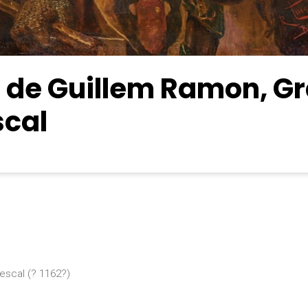
t de Guillem Ramon, G
cal
escal (? 1162?)