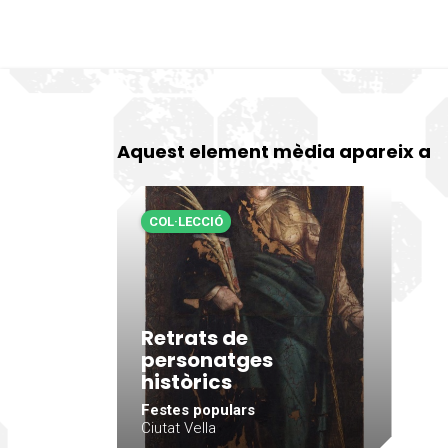
Aquest element mèdia apareix a
COL·LECCIÓ
Retrats de
personatges
històrics
Festes populars
Ciutat Vella