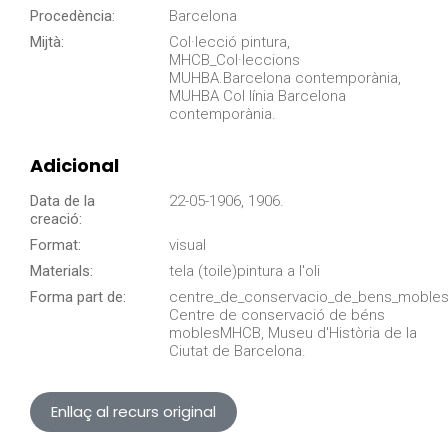
Procedència:
Barcelona
Mijtà:
Col·lecció pintura,
MHCB_Col·leccions
MUHBA.Barcelona contemporània,
MUHBA Col línia Barcelona
contemporània.
Adicional
Data de la
22-05-1906, 1906.
creació:
Format:
visual
Materials:
tela (toile)pintura a l'oli
Forma part de:
centre_de_conservacio_de_bens_mobles
Centre de conservació de béns
moblesMHCB, Museu d'Història de la
Ciutat de Barcelona.
Enllaç al recurs original