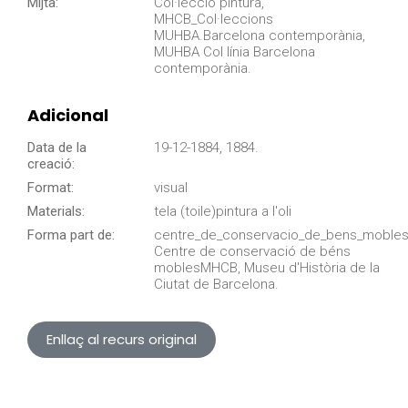
Mijtà:
Col·lecció pintura,
MHCB_Col·leccions
MUHBA.Barcelona contemporània,
MUHBA Col línia Barcelona
contemporània.
Adicional
Data de la
19-12-1884, 1884.
creació:
Format:
visual
Materials:
tela (toile)pintura a l'oli
Forma part de:
centre_de_conservacio_de_bens_mobles
Centre de conservació de béns
moblesMHCB, Museu d'Història de la
Ciutat de Barcelona.
Enllaç al recurs original