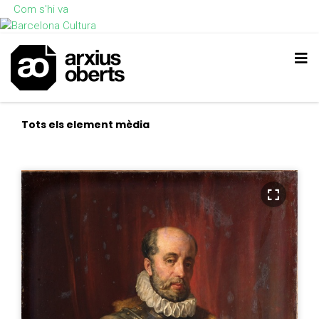
Com s'hi va
Tots els element mèdia