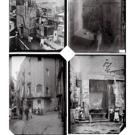
Carrer de Sant
Pere Més Alt.
Casa dels Velers,
Col·legi de l’Art
Carrer d’en
Major de la Seda
Malla
Arxiu Fotogràfic de Barcelona
Arxiu Fotogràfic de Barcelona
Carrer de
l’Argenteria.
Terrat de Can
Colomar
Laforja
Arxiu Fotogràfic de Barcelona
Arxiu Fotogràfic de Barcelona