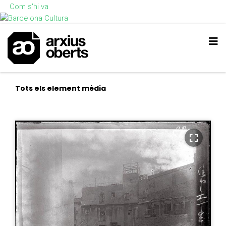
Com s'hi va
Tots els element mèdia