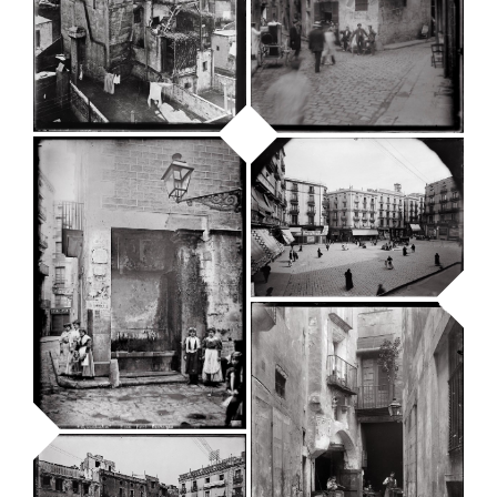
Casa dels Velers,
Col·legi de l’Art
Carrer d’en
Major de la Seda
Malla
Arxiu Fotogràfic de Barcelona
Arxiu Fotogràfic de Barcelona
Carrers de
Graciamat i del
Sant Crist de la
Tapineria des
Carrer de
del carrer de la
l’Argenteria.
Riera de Sant
Colomar
Joan
Plaça de l’Àngel
Arxiu Fotogràfic de Barcelona
Arxiu Fotogràfic de Barcelona
Arxiu Fotogràfic de Barcelona