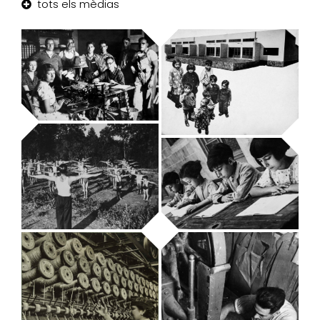
tots els mèdias
Oficina de
Información y
Propaganda de
la CNT-FAI
La lucha contra
Arxiu Fotogràfic
el analfabetismo
Arxiu Fotogràfic
Escuela Nueva
Unificada
Gimnàstica al
bosc
Arxiu Fotogràfic
Arxiu Fotogràfic