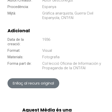
Autor/Creador:
Autor desconegut
Procedència:
Espanya
Mijtà:
Gràfica anarquista, Guerra Civil
Espanyola, CNT-FAI
Adicional
Data de la
1936
creació:
Format:
Visual
Materials:
Fotografia
Forma part de:
Col·lecció Oficina de Información y
Propaganda de la CNT-FAI
Enllaç al recurs original
Aquest Mèdia és una