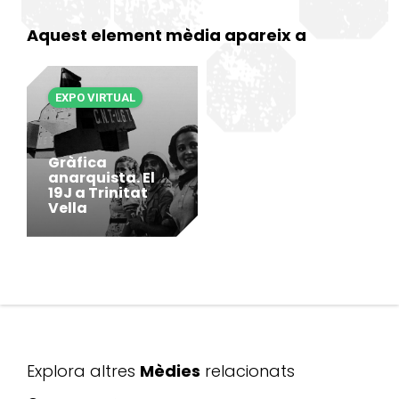
Aquest element mèdia apareix a
EXPO VIRTUAL
Gràfica
anarquista. El
19J a Trinitat
Vella
Explora altres
Mèdies
relacionats