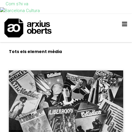
Com s'hi va
Tots els element mèdia