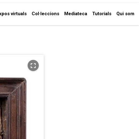
xpos virtuals
Col·leccions
Mediateca
Tutorials
Qui som