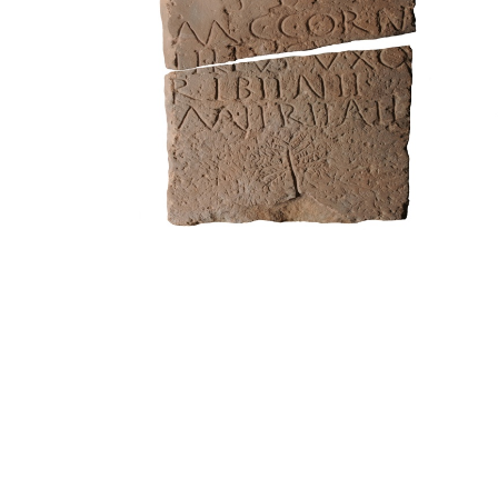
August
fe
Museu Frederic Marès
Mus