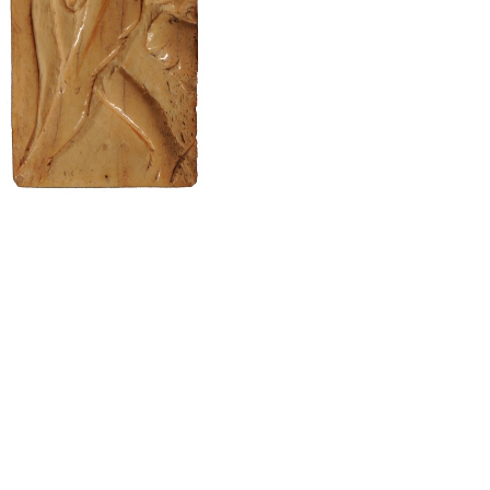
menines
Agrippina Minor
eu Frederic Marès
Museu Frederic Marès
Sarcòfag
Museu Frederic Marès