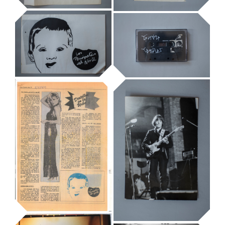
Tendre
Trembles,
disseny de la
tipografia
Espai Sonor VII
original
Mostres temporals
Mostres temporals
Los Psicópatas
del Norte, pòster
Casset de
en paper, tirada
Tendre Trembles
limitada
Mostres temporals
Mostres temporals