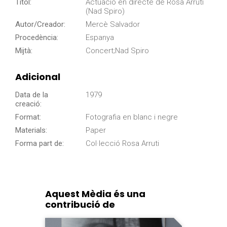
Títol:
Actuació en directe de Rosa Arruti
(Nad Spiro)
Autor/Creador:
Mercè Salvador
Procedència:
Espanya
Mijtà:
Concert;Nad Spiro
Adicional
Data de la
1979
creació:
Format:
Fotografia en blanc i negre
Materials:
Paper
Forma part de:
Col·lecció Rosa Arruti
Aquest Mèdia és una
contribució de