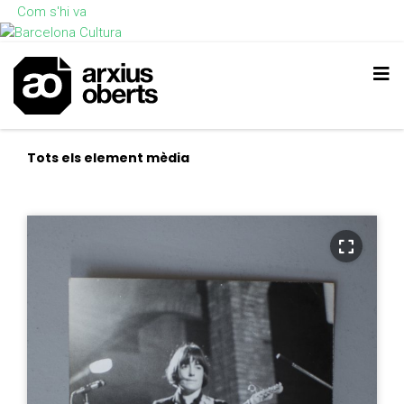
Com s'hi va
Tots els element mèdia