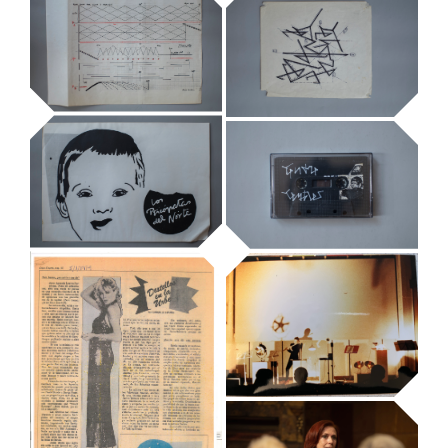
Tendre
Trembles,
disseny de la
tipografia
Espai Sonor VII
original
Mostres temporals
Mostres temporals
Los Psicópatas
del Norte, pòster
Casset de
en paper, tirada
Tendre Trembles
limitada
Mostres temporals
Mostres temporals