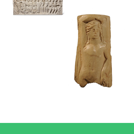
Estela funerària
Museu Frederic Marès
Plaqueta
decorativa amb
la figura d’un
sàtir
Sarcòfag
Museu Frederic Marès
Museu Frederic Marès