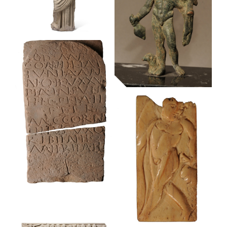
l’emperador
figures
August
femenines
Museu Frederic Marès
Museu Frederic Marès
Agrippina Minor
Museu Frederic Marès
Mercuri
Museu Frederic Marès