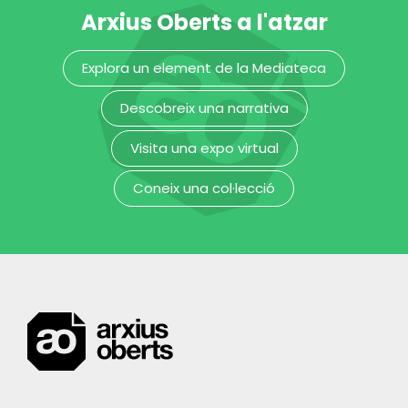
Arxius Oberts a l'atzar
Plaqueta
decorativa amb
Explora un element de la Mediateca
la figura
d’Apol·lo o Bacus
Descobreix una narrativa
Museu Frederic Marès
Visita una expo virtual
Coneix una col·lecció