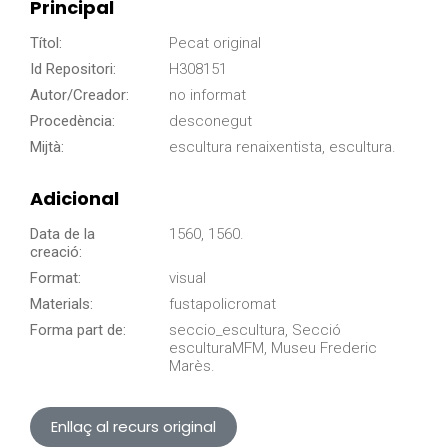
Principal
Títol:
Pecat original
Id Repositori:
H308151
Autor/Creador:
no informat
Procedència:
desconegut
Mijtà:
escultura renaixentista, escultura.
Adicional
Data de la
1560, 1560.
creació:
Format:
visual
Materials:
fustapolicromat
Forma part de:
seccio_escultura, Secció
esculturaMFM, Museu Frederic
Marès.
Enllaç al recurs original