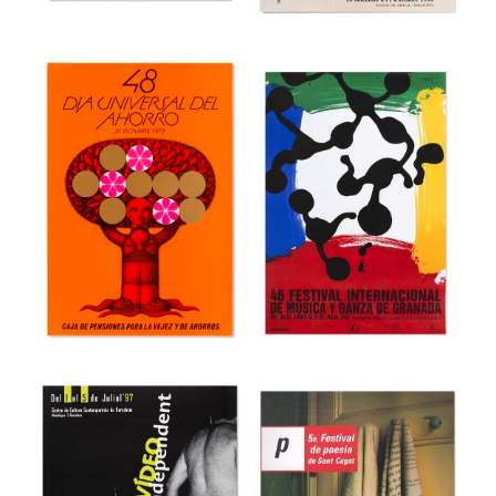
Museu del Disseny de Barcelona
Museu del Disseny de Barcelona
44 Fira del Llibre
3r Saló Valencià
d’ocasió antic i
del Llibre
modern
Museu del Disseny de Barcelona
Museu del Disseny de Barcelona