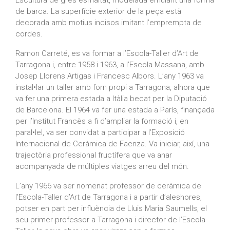
Escultura de gres esmaltat, modelada emulant una forma
de barca. La superfície exterior de la peça està
decorada amb motius incisos imitant l’emprempta de
cordes.
Ramon Carreté, es va formar a l’Escola-Taller d’Art de
Tarragona i, entre 1958 i 1963, a l’Escola Massana, amb
Josep Llorens Artigas i Francesc Albors. L’any 1963 va
instal•lar un taller amb forn propi a Tarragona, alhora que
va fer una primera estada a Itàlia becat per la Diputació
de Barcelona. El 1964 va fer una estada a París, finançada
per l’Institut Francès a fi d’ampliar la formació i, en
paral•lel, va ser convidat a participar a l’Exposició
Internacional de Ceràmica de Faenza. Va iniciar, així, una
trajectòria professional fructífera que va anar
acompanyada de múltiples viatges arreu del món.
L’any 1966 va ser nomenat professor de ceràmica de
l’Escola-Taller d’Art de Tarragona i a partir d’aleshores,
potser en part per influència de Lluis Maria Saumells, el
seu primer professor a Tarragona i director de l’Escola-