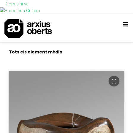
Com s'hi va
Tots els element mèdia