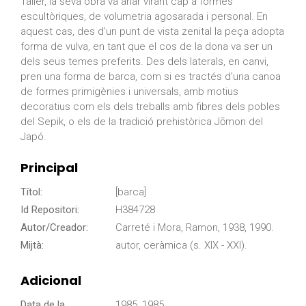
Taller, la seva obra va anar virant cap a formes
escultòriques, de volumetria agosarada i personal. En
aquest cas, des d’un punt de vista zenital la peça adopta
forma de vulva, en tant que el cos de la dona va ser un
dels seus temes preferits. Des dels laterals, en canvi,
pren una forma de barca, com si es tractés d’una canoa
de formes primigènies i universals, amb motius
decoratius com els dels treballs amb fibres dels pobles
del Sepik, o els de la tradició prehistòrica Jōmon del
Japó.
Principal
Títol:
[barca]
Id Repositori:
H384728
Autor/Creador:
Carreté i Mora, Ramon, 1938, 1990.
Mijtà:
autor, ceràmica (s. XIX - XXI).
Adicional
Data de la
1985, 1985.