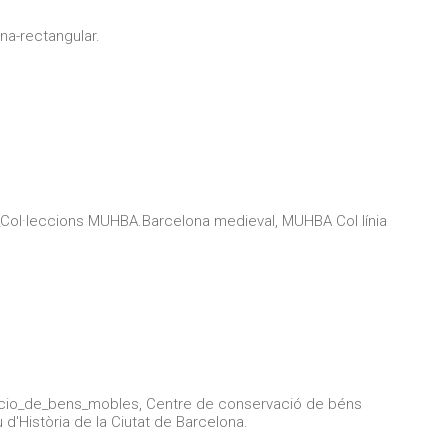
na-rectangular.
_Col·leccions MUHBA.Barcelona medieval, MUHBA Col línia
.
cio_de_bens_mobles, Centre de conservació de béns
'Història de la Ciutat de Barcelona.