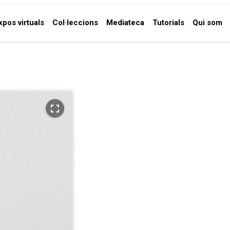
xpos virtuals
Col·leccions
Mediateca
Tutorials
Qui som