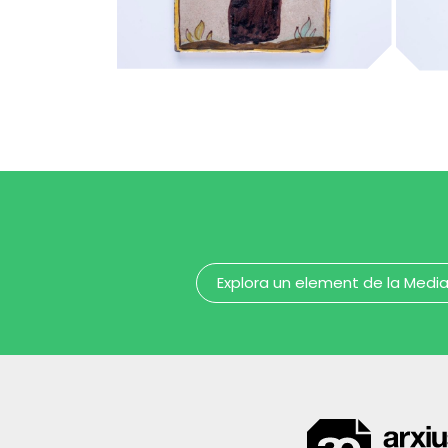
capellà
ca
MUHBA - Museu d'Història de Barcelona
Explora un element de la Medi