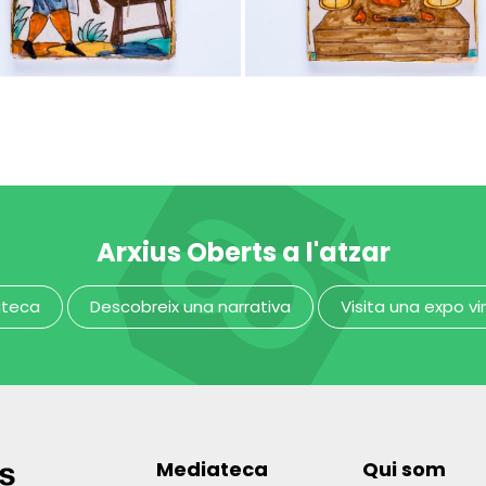
nsalader
carnisser
MUHBA - Museu d'Història de Barcelona
Arxius Oberts a l'atzar
ateca
Descobreix una narrativa
Visita una expo vi
Mediateca
Qui som