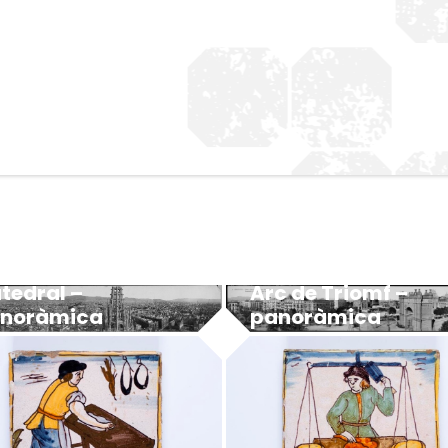
Arc de Triomf –
tedral –
panoràmica
noràmica
MUHBA - Museu d'Història de Barcelona