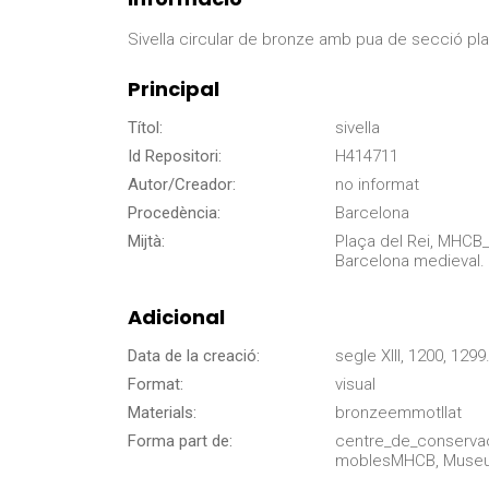
Sivella circular de bronze amb pua de secció pla
Principal
Títol:
sivella
Id Repositori:
H414711
Autor/Creador:
no informat
Procedència:
Barcelona
Mijtà:
Plaça del Rei, MHCB
Barcelona medieval.
Adicional
Data de la creació:
segle XIII, 1200, 1299
Format:
visual
Materials:
bronzeemmotllat
Forma part de:
centre_de_conserva
moblesMHCB, Museu d