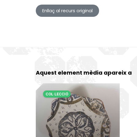
Enllaç al recurs original
Aquest element mèdia apareix a
COL·LECCIÓ