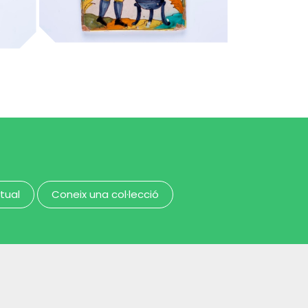
candeler de cera
MUHBA - Museu d'Història de Barcelona
MUHBA - Museu d'Història de Barcelona
rtual
Coneix una col·lecció