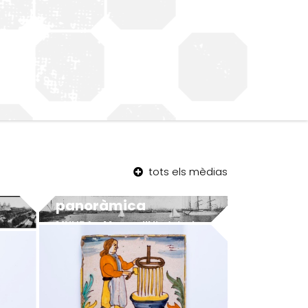
tots els mèdias
Barceloneta –
panoràmica
MUHBA - Museu d'Història de Barcelona
MUHBA - Museu d'Història de Barcelona