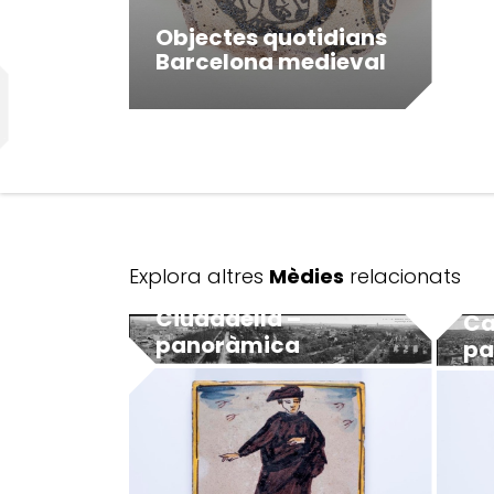
Objectes quotidians
Barcelona medieval
Explora altres
Mèdies
relacionats
Ciudadella –
Ca
panoràmica
pa
MUHBA - Museu d'Història de Barcelona