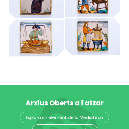
cansalader
capellà
MUHBA - Museu d'Història de Barcelona
MUHBA - Museu d'Història de Barcelona
candeler de cera
carnisser
MUHBA - Museu d'Història de Barcelona
MUHBA - Museu d'Història de Barcelona
Arxius Oberts a l'atzar
Explora un element de la Mediateca