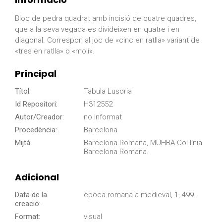
Bloc de pedra quadrat amb incisió de quatre quadres,
que a la seva vegada es divideixen en quatre i en
diagonal. Correspon al joc de «cinc en ratlla» variant de
«tres en ratlla» o «molí».
Principal
Títol:
Tabula Lusoria
Id Repositori:
H312552
Autor/Creador:
no informat
Procedència:
Barcelona
Mijtà:
Barcelona Romana, MUHBA Col línia
Barcelona Romana.
Adicional
Data de la
època romana a medieval, 1, 499.
creació:
Format:
visual