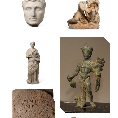
Retrat de
Grup de dues
l’emperador
figures
August
femenines
Museu Frederic Marès
Museu Frederic Marès