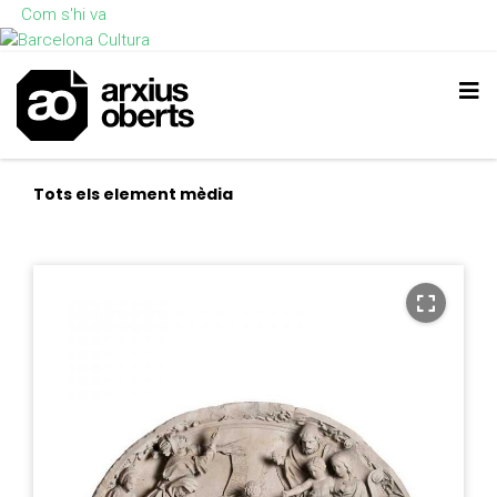
Com s'hi va
Tots els element mèdia