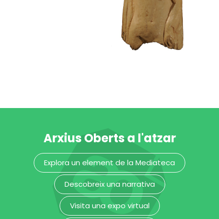
Plaqueta
decorativa amb
la figura d’un
sàtir
Sarcòfag
Museu Frederic Marès
Museu Frederic Marès
Arxius Oberts a l'atzar
Plaqueta
decorativa amb
Explora un element de la Mediateca
la figura
d’Apol·lo o Bacus
Descobreix una narrativa
Museu Frederic Marès
Visita una expo virtual