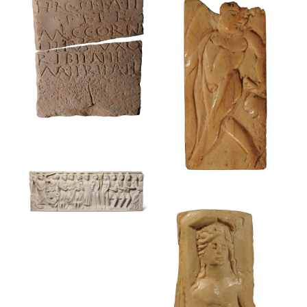
Agrippina Minor
Museu Frederic Marès
Mercuri
Museu Frederic Marès
Estela funerària
Museu Frederic Marès