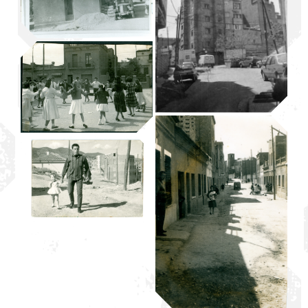
Trinitat Vella|Refotografia
Bateig
Trinitat Vella|Refotografia
Auto construcció
Trinitat Vella|Refotografia
Ballada de
Sardanes
Trinitat Vella|Refotografia
Bloc del
Comandant
Trinitat Vella|Refotografia
Pujant al carrer
Trinitat Vella|Refotografia