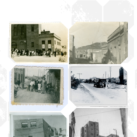
Corpus a la
Trinitat
Pel carrer
Trinitat Vella|Refotografia
Trinitat Vella|Refotografia
L’Autobús