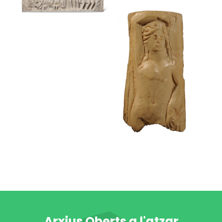
Estela funerària
Museu Frederic Marès
Plaqueta
decorativa amb
la figura d’un
sàtir
Sarcòfag
Museu Frederic Marès
Museu Frederic Marès
Arxius Oberts a l'atzar