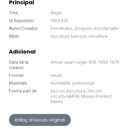
Principal
Títol:
Àngel
Id Repositori:
H301423
Autor/Creador:
Fernández, Gregorio, escola/taller.
Mijtà:
escultura barroca, escultura.
Adicional
Data de la
tercer quart segle XVII, 1650, 1674.
creació:
Format:
visual
Materials:
fustatallat, policromat.
Forma part de:
seccio_escultura, Secció
esculturaMFM, Museu Frederic
Marès.
Enllaç al recurs original