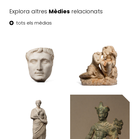
Explora altres
Mèdies
relacionats
tots els mèdias
Retrat de
Grup de dues
l’emperador
figures
August
femenines