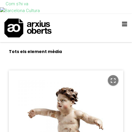
Com s'hi va
Tots els element mèdia