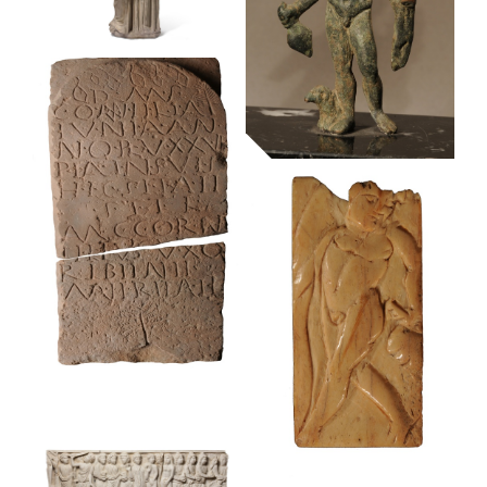
Museu Frederic Marès
Museu Frederic Marès
Agrippina Minor
Museu Frederic Marès
Mercuri
Museu Frederic Marès