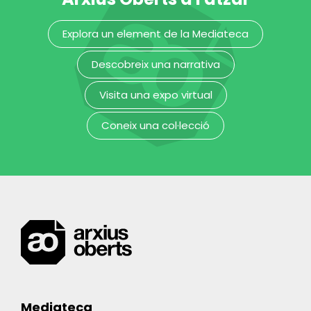
Plaqueta
decorativa amb
Explora un element de la Mediateca
la figura
d’Apol·lo o Bacus
Descobreix una narrativa
Museu Frederic Marès
Visita una expo virtual
Coneix una col·lecció
Mediateca