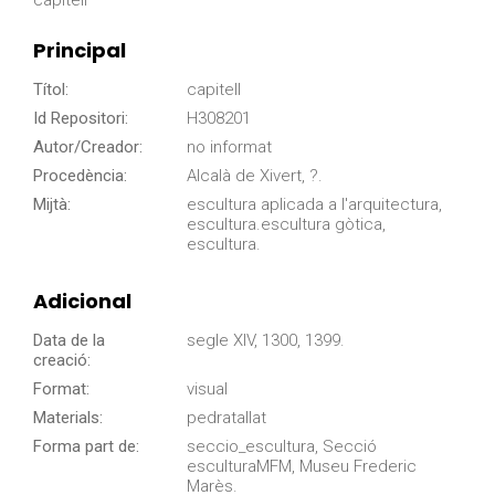
capitell
Principal
Títol:
capitell
Id Repositori:
H308201
Autor/Creador:
no informat
Procedència:
Alcalà de Xivert, ?.
Mijtà:
escultura aplicada a l'arquitectura,
escultura.escultura gòtica,
escultura.
Adicional
Data de la
segle XIV, 1300, 1399.
creació:
Format:
visual
Materials:
pedratallat
Forma part de:
seccio_escultura, Secció
esculturaMFM, Museu Frederic
Marès.