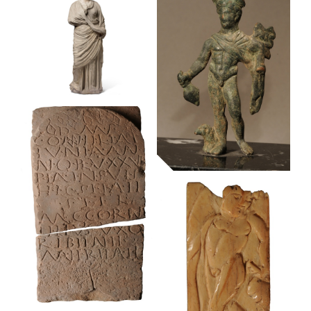
Retrat de
Grup de dues
l’emperador
figures
August
femenines
Museu Frederic Marès
Museu Frederic Marès
Agrippina Minor
Museu Frederic Marès