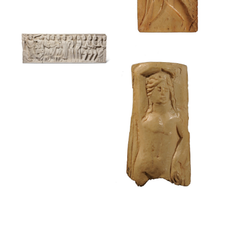
Mercuri
Museu Frederic Marès
Estela funerària
Museu Frederic Marès
Plaqueta
decorativa amb
la figura d’un
sàtir
Sarcòfag
Museu Frederic Marès
Museu Frederic Marès