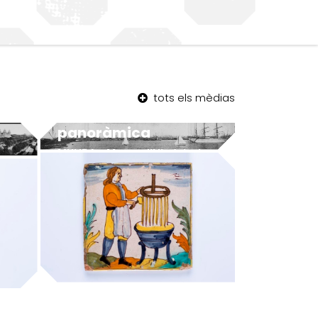
tots els mèdias
Barceloneta –
panoràmica
MUHBA - Museu d'Història de Barcelona
MUHBA - Museu d'Història de Barcelona