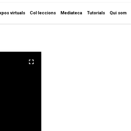
xpos virtuals
Col·leccions
Mediateca
Tutorials
Qui som