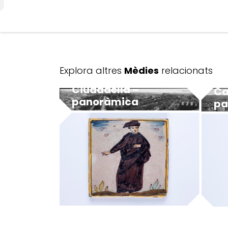
Explora altres
Mèdies
relacionats
Ciudadella –
Ca
panoràmica
pa
MUHBA - Museu d'Història de Barcelona