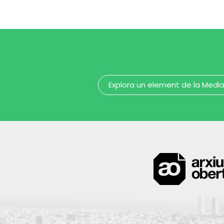
capellà
ca
MUHBA - Museu d'Història de Barcelona
Explora un element de la Medi