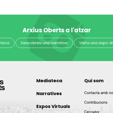
nsalader
carnisser
MUHBA - Museu d'Història de Barcelona
Arxius Oberts a l'atzar
ateca
Descobreix una narrativa
Visita una expo vi
Mediateca
Qui som
Narratives
Contacta amb no
Contribucions
Expos Virtuals
Cercador