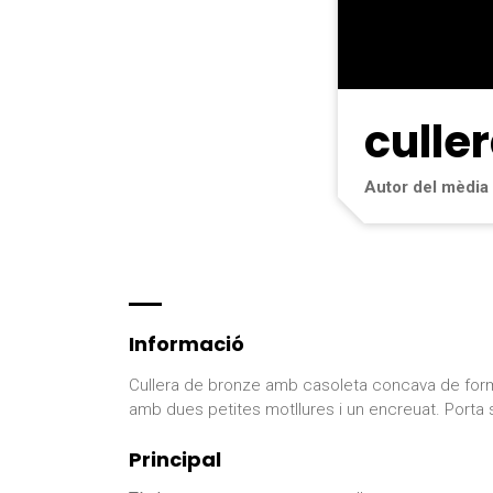
culle
Autor del mèdia
Informació
Cullera de bronze amb casoleta concava de form
amb dues petites motllures i un encreuat. Porta s
Principal