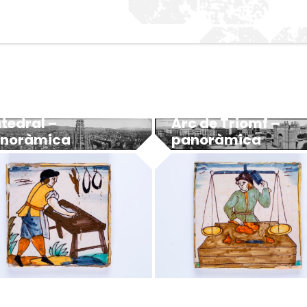
Arc de Triomf –
tedral –
panoràmica
noràmica
MUHBA - Museu d'Història de Barcelona