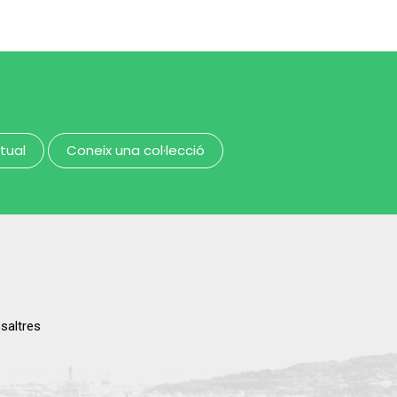
candeler de cera
MUHBA - Museu d'Història de Barcelona
MUHBA - Museu d'Història de Barcelona
rtual
Coneix una col·lecció
saltres