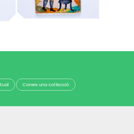
candeler de cera
MUHBA - Museu d'Història de Barcelona
MUHBA - Museu d'Història de Barcelona
rtual
Coneix una col·lecció