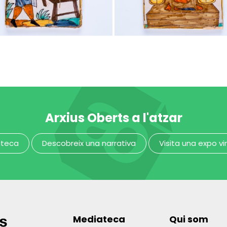
nsalader
carnisser
MUHBA - Museu d'Història de Barcelona
Arxius Oberts a l'atzar
ateca
Descobreix una narrativa
Visita una expo vi
Mediateca
Qui som