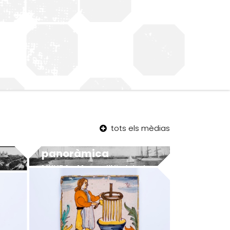
tots els mèdias
Barceloneta –
panoràmica
MUHBA - Museu d'Història de Barcelona
MUHBA - Museu d'Història de Barcelona