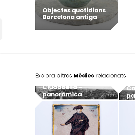
Objectes quotidians
Barcelona antiga
Explora altres
Mèdies
relacionats
Ciudadella –
Ca
panoràmica
pa
MUHBA - Museu d'Història de Barcelona