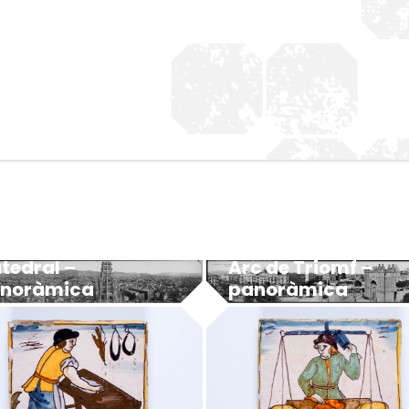
tedral –
Arc de Triomf –
noràmica
panoràmica
MUHBA - Museu d'Història de Barcelona