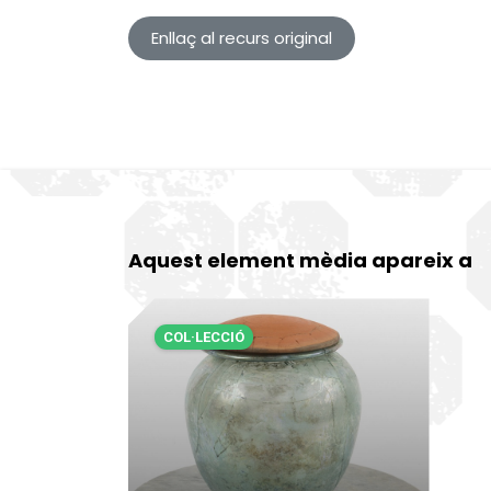
Enllaç al recurs original
Aquest element mèdia apareix a
COL·LECCIÓ