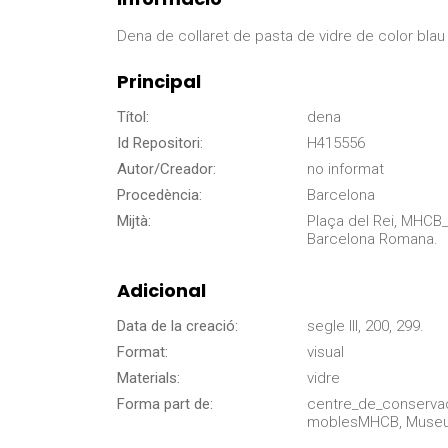
Dena de collaret de pasta de vidre de color blau
Principal
Títol:
dena
Id Repositori:
H415556
Autor/Creador:
no informat
Procedència:
Barcelona
Mijtà:
Plaça del Rei, MHCB
Barcelona Romana.
Adicional
Data de la creació:
segle III, 200, 299.
Format:
visual
Materials:
vidre
Forma part de:
centre_de_conserva
moblesMHCB, Museu d