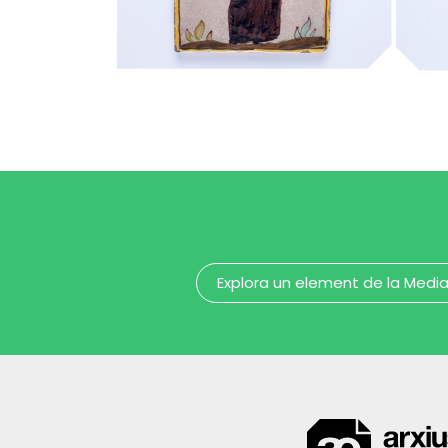
capellà
ca
MUHBA - Museu d'Història de Barcelona
Explora un element de la Medi