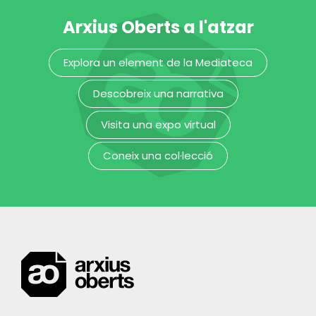
Arxius Oberts a l'atzar
Explora un element de la Mediateca
Descobreix una narrativa
Visita una expo virtual
Coneix una col·lecció