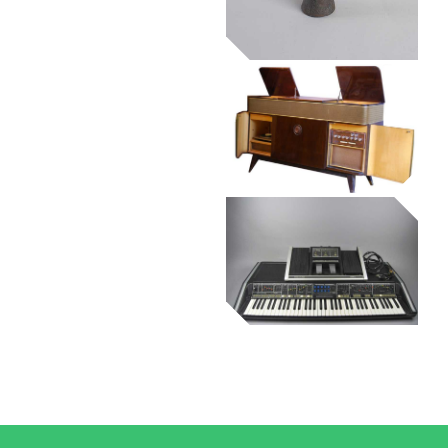
mostrejador
danso
Museu de la Música de Barcelona
Museu de la Música de Barcelona
adja
tocadiscs
Museu de la Música de Barcelona
Museu de la Música de Barcelona
orgue
sintetitzador
Museu de la Música de Barcelona