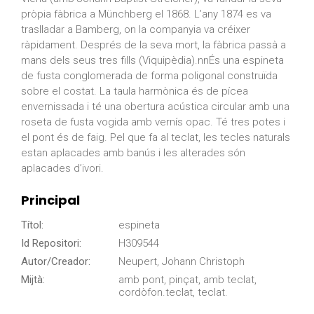
pròpia fàbrica a Münchberg el 1868. L’any 1874 es va
traslladar a Bamberg, on la companyia va créixer
ràpidament. Després de la seva mort, la fàbrica passà a
mans dels seus tres fills (Viquipèdia).nnÉs una espineta
de fusta conglomerada de forma poligonal construïda
sobre el costat. La taula harmònica és de pícea
envernissada i té una obertura acústica circular amb una
roseta de fusta vogida amb vernís opac. Té tres potes i
el pont és de faig. Pel que fa al teclat, les tecles naturals
estan aplacades amb banús i les alterades són
aplacades d’ivori.
Principal
Títol:
espineta
Id Repositori:
H309544
Autor/Creador:
Neupert, Johann Christoph
Mijtà:
amb pont, pinçat, amb teclat,
cordòfon.teclat, teclat.