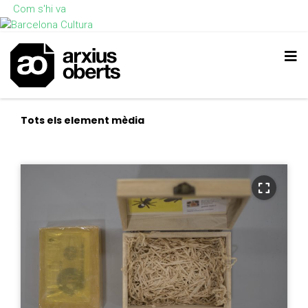
Com s'hi va
Tots els element mèdia