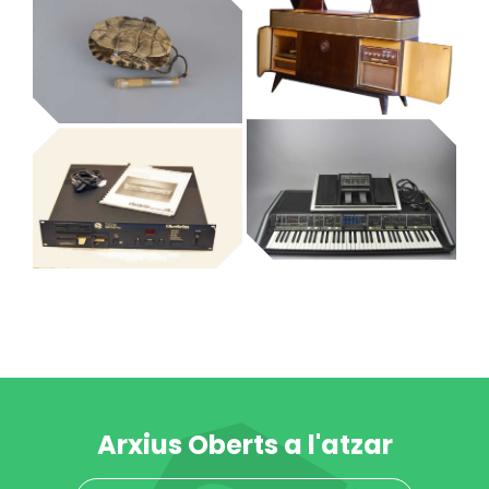
Museu de la Música de Barcelona
adja
danso
tocadiscs
Museu de la Música de Barcelona
ayotl
Museu de la Música de Barcelona
Museu de la Música de Barcelona
Museu de la Música de Barcelona
orgue
sintetitzador
mostrejador
Museu de la Música de Barcelona
Museu de la Música de Barcelona
Arxius Oberts a l'atzar