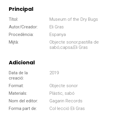
Principal
Títol:
Museum of the Dry Bugs
Autor/Creador:
Eli Gras
Procedència:
Espanya
Mijtà:
Objecte sonor;pastilla de
sabó;capsa;Eli Gras
Adicional
Data de la
2019
creació:
Format:
Objecte sonor
Materials:
Plàstic, sabó
Nom del editor:
Gagarin Records
Forma part de:
Col·lecció Eli Gras