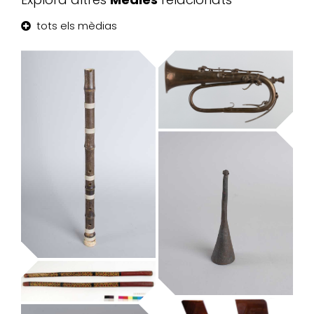
tots els mèdias
corneta de claus
Museu de la Música de Barcelona
bastons