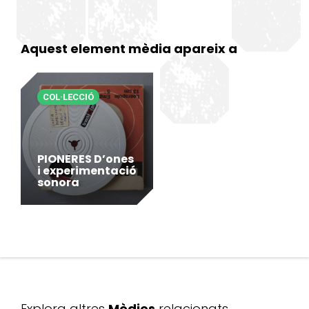
Aquest element mèdia apareix a
COL·LECCIÓ
PIONERES D’ones
i experimentació
sonora
Explora altres
Mèdies
relacionats