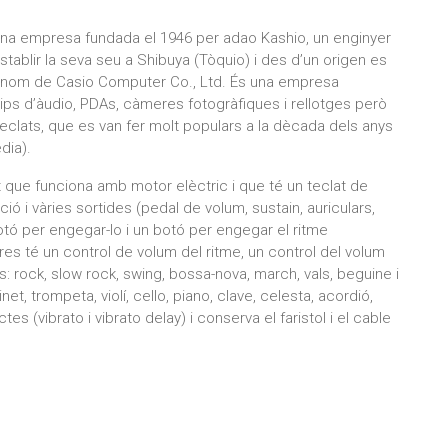
 una empresa fundada el 1946 per adao Kashio, un enginyer
stablir la seva seu a Shibuya (Tòquio) i des d’un origen es
 el nom de Casio Computer Co., Ltd. És una empresa
s d’àudio, PDAs, càmeres fotogràfiques i rellotges però
clats, que es van fer molt populars a la dècada dels anys
dia).
 que funciona amb motor elèctric i que té un teclat de
ió i vàries sortides (pedal de volum, sustain, auriculars,
botó per engegar-lo i un botó per engegar el ritme
es té un control de volum del ritme, un control del volum
s: rock, slow rock, swing, bossa-nova, march, vals, beguine i
et, trompeta, violí, cello, piano, clave, celesta, acordió,
tes (vibrato i vibrato delay) i conserva el faristol i el cable