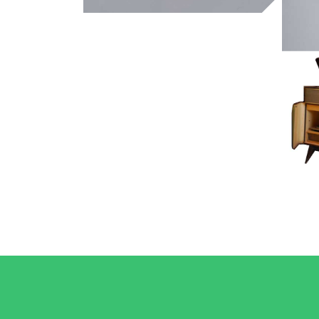
ayotl
Museu de la Música de Barcelona
to
da