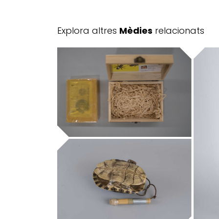
Explora altres
Mèdies
relacionats
Museum of the Dry
Bugs
Museu de la Música de Barcelona