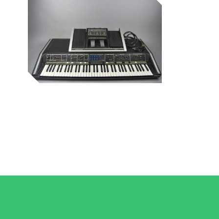
Museu de la Música de Barcelona
adja
Museu de la Música de Barcelona
orgue sintetitzador
Museu de la Música de Barcelona