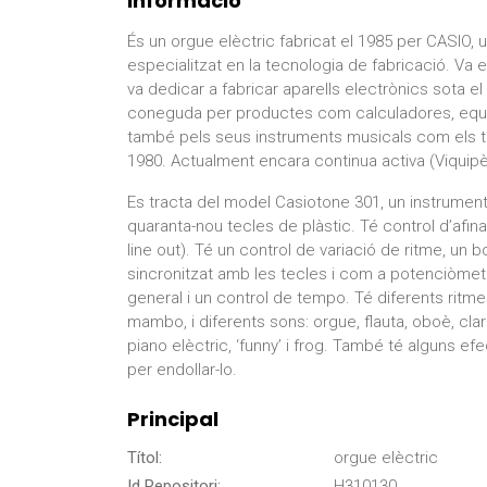
Informació
És un orgue elèctric fabricat el 1985 per CASIO,
especialitzat en la tecnologia de fabricació. Va e
va dedicar a fabricar aparells electrònics sota
coneguda per productes com calculadores, equip
també pels seus instruments musicals com els te
1980. Actualment encara continua activa (Viquipè
Es tracta del model Casiotone 301, un instrument
quaranta-nou tecles de plàstic. Té control d’afinac
line out). Té un control de variació de ritme, un 
sincronitzat amb les tecles i com a potenciòmetr
general i un control de tempo. Té diferents ritme
mambo, i diferents sons: orgue, flauta, oboè, clarin
piano elèctric, ‘funny’ i frog. També té alguns efec
per endollar-lo.
Principal
Títol:
orgue elèctric
Id Repositori:
H310130