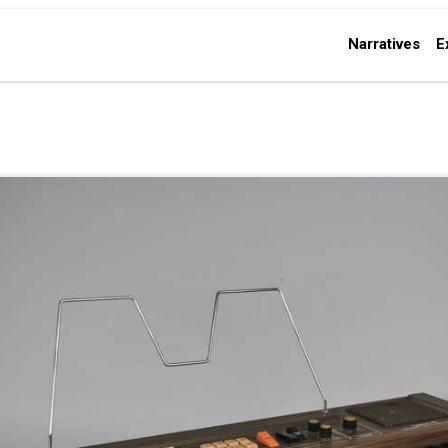
Narratives
E