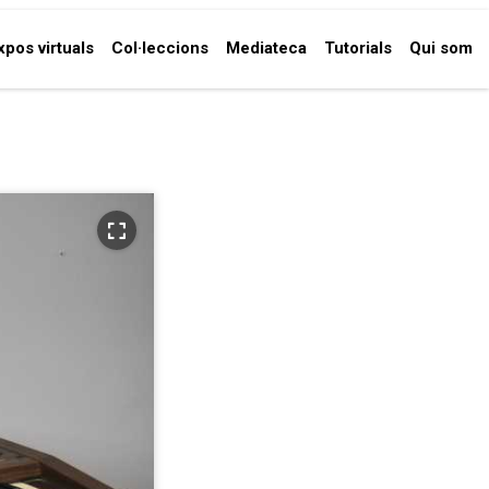
xpos virtuals
Col·leccions
Mediateca
Tutorials
Qui som