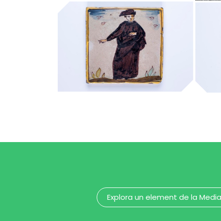
MUHBA - Museu d'Història de Barcelona
capellà
ca
MUHBA - Museu d'Història de Barcelona
Explora un element de la Medi