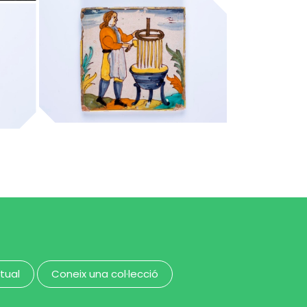
MUHBA - Museu d'Història de Barcelona
candeler de cera
MUHBA - Museu d'Història de Barcelona
MUHBA - Museu d'Història de Barcelona
rtual
Coneix una col·lecció