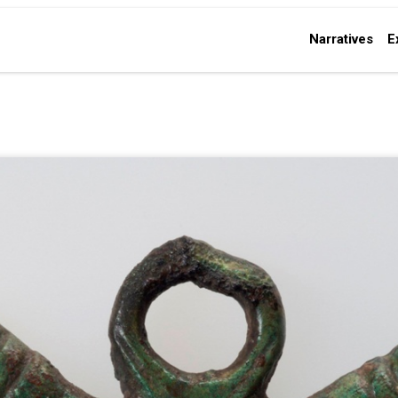
Narratives
E