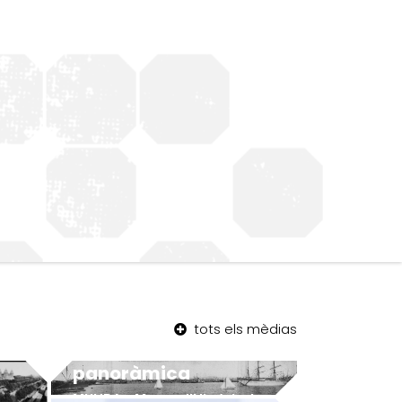
tots els mèdias
Barceloneta –
panoràmica
MUHBA - Museu d'Història de Barcelona