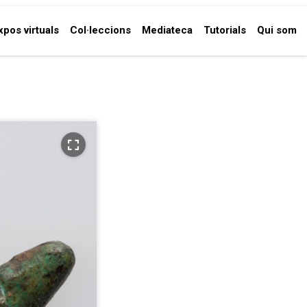
xpos virtuals
Col·leccions
Mediateca
Tutorials
Qui som