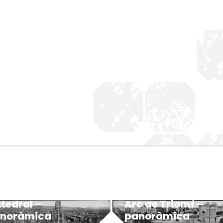
Arc de Triomf –
tedral –
panoràmica
noràmica