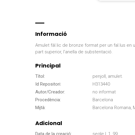
Informació
Amulet fàl.lic de bronze format per un fal.lus en u
part superior, l’anella de substentació.
Principal
Títol:
penjoll, amulet.
Id Repositori:
H313440
Autor/Creador:
no informat
Procedència:
Barcelona
Mijtà:
Barcelona Romana, M
Adicional
Data de la creació:
segle I, 1, 99.