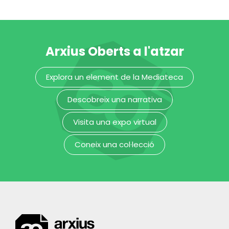
Upper Air
Arruti (Nad
Held Tones
Observation
Mostres temporals
Spiro)
Mostres temporals
Mostres temporals
Mostres temporals
Arxius Oberts a l'atzar
Explora un element de la Mediateca
Descobreix una narrativa
Visita una expo virtual
Coneix una col·lecció