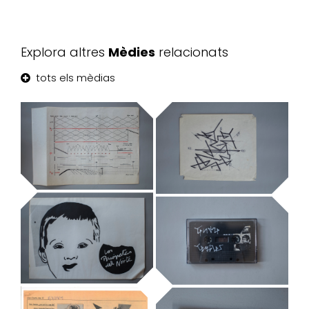
Explora altres
Mèdies
relacionats
tots els mèdias
Tendre
Trembles,
disseny de la
tipografia
Espai Sonor VII
original
Mostres temporals
Mostres temporals
Los Psicópatas