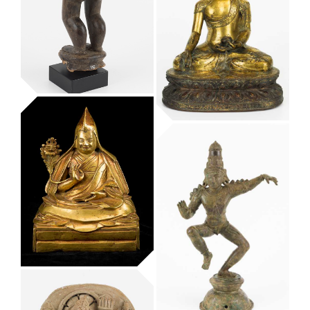
Guhyasamaja
Manjuvajra i la
seva consort
Vidyadhara
Museu Etnològic i de Cultures del Món
Buda de la
medicina
Bhaisajyaguru
Museu Etnològic i de Cultures del Món
Figura waka