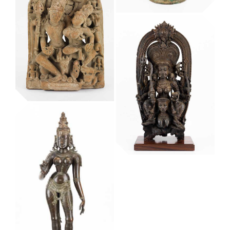
sran per al culte
als esperits
(waka sran:
blolo bla o asie
usu)
Kelzang Gyatso,
Museu Etnològic i de Cultures del Món
7è dalai-lama
(1708-1757)
Museu Etnològic i de Cultures del Món
Krishna
Museu Etnològic i de Cultures del Món
Shiva i Parvati
Museu Etnològic i de Cultures del Món