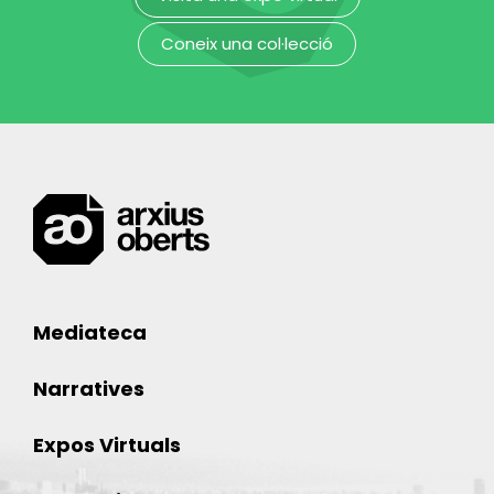
Parvati
Coneix una col·lecció
Museu Etnològic i de Cultures del Món
Mediateca
Narratives
Expos Virtuals