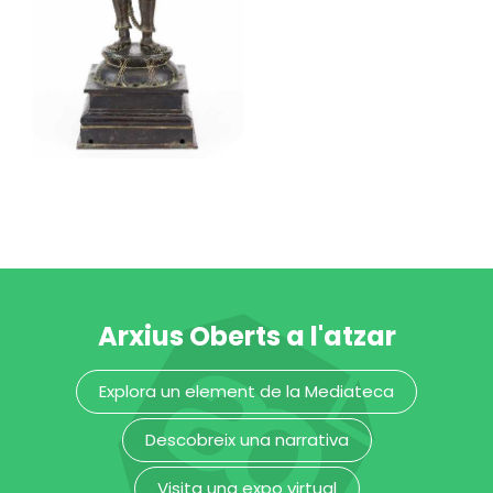
Bhadrakali. Kali
sobre
Chamunda
Museu Etnològic i de Cultures del Món
Arxius Oberts a l'atzar
Explora un element de la Mediateca
Descobreix una narrativa
Visita una expo virtual