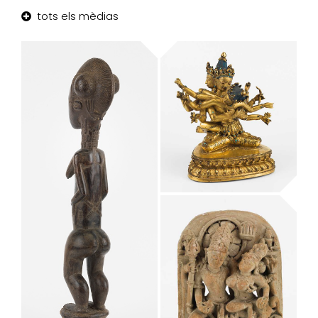
tots els mèdias
Guhyasamaja
Manjuvajra i la
seva consort
Vidyadhara