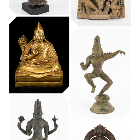
Museu Etnològic i de Cultures del Món
Shiva i Parvati
Museu Etnològic i de Cultures del Món
Figura waka
sran per al culte
als esperits
(waka sran:
blolo bla o asie
usu)