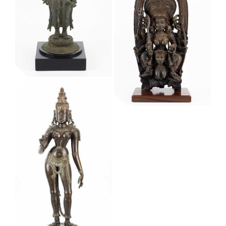
Kelzang Gyatso,
Museu Etnològic i de Cultures del Món
7è dalai-lama
(1708-1757)
Museu Etnològic i de Cultures del Món
Krishna
Museu Etnològic i de Cultures del Món
Bhadrakali. Kali
Vishnu
sobre
Museu Etnològic i de Cultures del Món
Chamunda