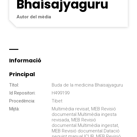
Bhaisajyaguru
Autor del mèdia
Informació
Principal
Títol:
Buda de la medicina Bhaisajyaguru
Id Repositori:
H499199
Procedència:
Tibet
Mijtà:
Multimèdia revisat, MEB Revisió
documental.Multimèdia ingesta
revisada, MEB Revisió
documental.Multimèdia ingestat,
MEB Revisió documental.Datació
seguint manual ICUB, MEB Revisió