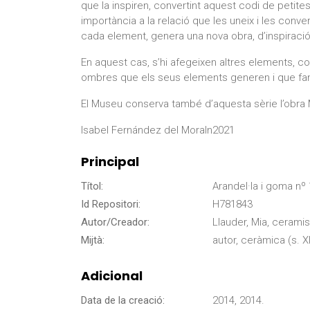
que la inspiren, convertint aquest codi de petite
importància a la relació que les uneix i les conve
cada element, genera una nova obra, d’inspiració
En aquest cas, s’hi afegeixen altres elements, com 
ombres que els seus elements generen i que fan
El Museu conserva també d’aquesta sèrie l’obra
Isabel Fernández del Moraln2021
Principal
Títol:
Arandel·la i goma nº 
Id Repositori:
H781843
Autor/Creador:
Llauder, Mia, ceramis
Mijtà:
autor, ceràmica (s. XI
Adicional
Data de la creació:
2014, 2014.