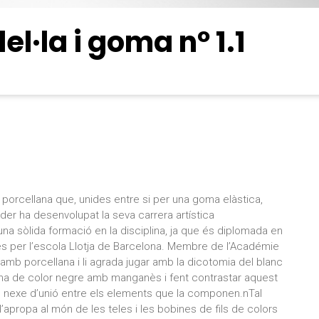
l·la i goma nº 1.1
orcellana que, unides entre si per una goma elàstica,
er ha desenvolupat la seva carrera artística
una sòlida formació en la disciplina, ja que és diplomada en
es per l’escola Llotja de Barcelona. Membre de l’Académie
amb porcellana i li agrada jugar amb la dicotomia del blanc
lana de color negre amb manganès i fent contrastar aquest
e nexe d’unió entre els elements que la componen.nTal
 l’apropa al món de les teles i les bobines de fils de colors