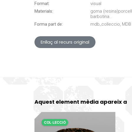
Format:
visual
Materials:
goma (resina)porcell
barbotina..
Forma part de:
mdb_colleccio, MDB 
Enllaç al recurs original
Aquest element mèdia apareix a
COL·LECCIÓ