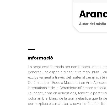
Arande
Autor del mèdia
Informació
La peça està formada per nombroses unitats de p
generen una espècie d’escultura mòbil.nMia Llaud
exclusivament a través del material ceràmic i té 
Ceràmica per l’Escola Massana i en Arts Aplicad
Internationale de la Céramique.nSempre treballa 
i el negre, com en aquest cas, tenyint la porcel
color amb el blanc de la goma elàstica que fa d
com explica ella mateixa, la seva història familiar