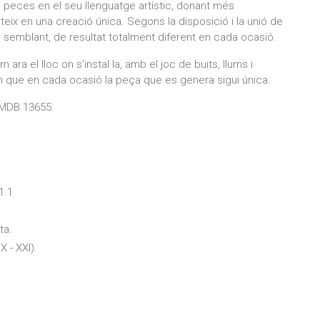
s peces en el seu llenguatge artístic, donant més
rteix en una creació única. Segons la disposició i la unió de
 semblant, de resultat totalment diferent en cada ocasió.
ara el lloc on s’instal·la, amb el joc de buits, llums i
 que en cada ocasió la peça que es genera sigui única.
 MDB 13655.
1.1
ta.
X - XXI).