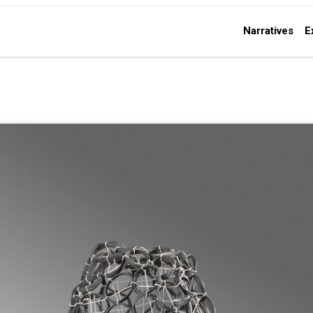
Narratives
E