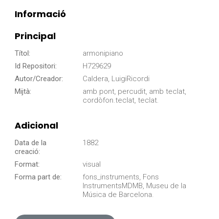
Informació
Principal
Títol:
armonipiano
Id Repositori:
H729629
Autor/Creador:
Caldera, LuigiRicordi
Mijtà:
amb pont, percudit, amb teclat,
cordòfon.teclat, teclat.
Adicional
Data de la
1882
creació:
Format:
visual
Forma part de:
fons_instruments, Fons
InstrumentsMDMB, Museu de la
Música de Barcelona.