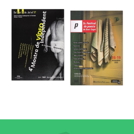
46e Festival
Internacional de
48 Día Universal
Música y Danza
del Ahorro
de Granada
Museu del Disseny de Barcelona
Museu del Disseny de Barcelona