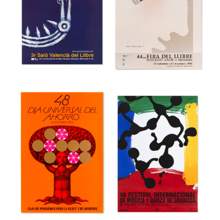
36a Feria
Internacional del
39 Festival
Mueble de
internacional de
Valencia
cine de Gijón
Museu del Disseny de Barcelona
Museu del Disseny de Barcelona
44 Fira del Llibre
3r Saló Valencià
d’ocasió antic i
del Llibre
modern
Museu del Disseny de Barcelona
Museu del Disseny de Barcelona