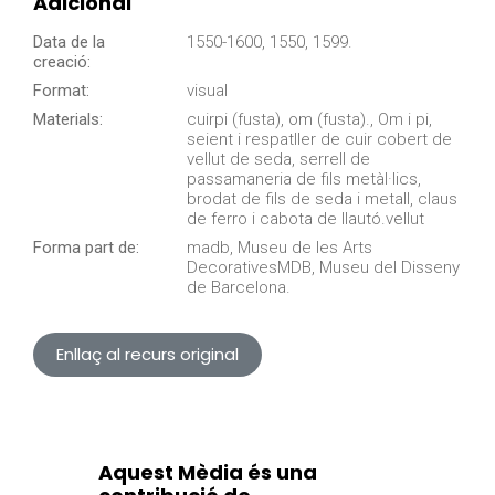
Adicional
Data de la
1550-1600, 1550, 1599.
creació:
Format:
visual
Materials:
cuirpi (fusta), om (fusta)., Om i pi,
seient i respatller de cuir cobert de
vellut de seda, serrell de
passamaneria de fils metàl·lics,
brodat de fils de seda i metall, claus
de ferro i cabota de llautó.vellut
Forma part de:
madb, Museu de les Arts
DecorativesMDB, Museu del Disseny
de Barcelona.
Enllaç al recurs original
Aquest Mèdia és una