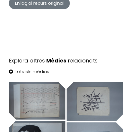
Enllaç al recurs original
Explora altres
Mèdies
relacionats
tots els mèdias
Tendre
Trembles,