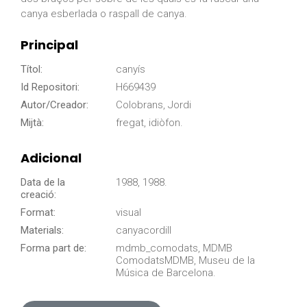
canya esberlada o raspall de canya.
Principal
Títol:
canyís
Id Repositori:
H669439
Autor/Creador:
Colobrans, Jordi
Mijtà:
fregat, idiòfon.
Adicional
Data de la
1988, 1988.
creació:
Format:
visual
Materials:
canyacordill
Forma part de:
mdmb_comodats, MDMB
ComodatsMDMB, Museu de la
Música de Barcelona.