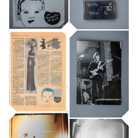
disseny de la
tipografia
Espai Sonor VII
original
Mostres temporals
Mostres temporals
Los Psicópatas
del Norte, pòster
Casset de
en paper, tirada
Tendre Trembles
limitada
Mostres temporals
Mostres temporals