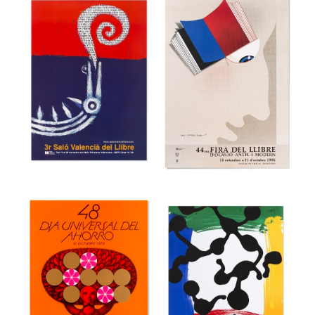
36a Feria
Internacional del
39 Festival
Mueble de
internacional de
Valencia
cine de Gijón
Museu del Disseny de Barcelona
Museu del Disseny de Barcelona