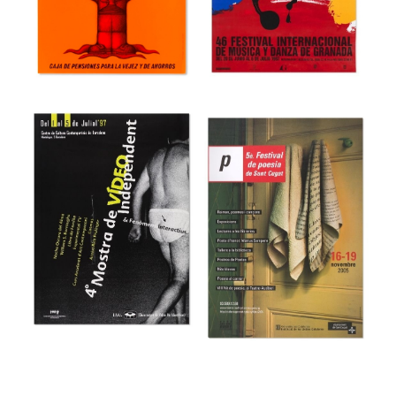
44 Fira del Llibre
3r Saló Valencià
d’ocasió antic i
del Llibre
modern
Museu del Disseny de Barcelona
Museu del Disseny de Barcelona
46e Festival
Internacional de
48 Día Universal
Música y Danza
del Ahorro
de Granada
Museu del Disseny de Barcelona
Museu del Disseny de Barcelona