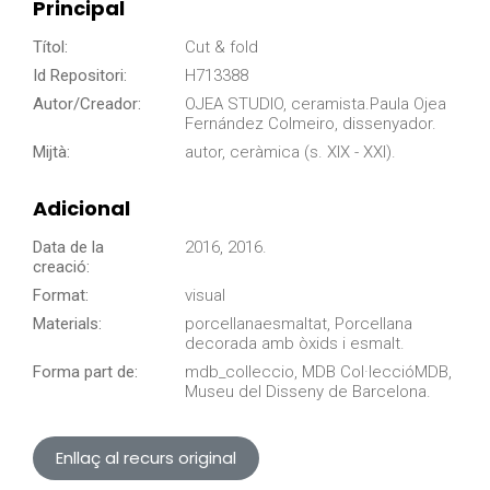
Principal
Títol:
Cut & fold
Id Repositori:
H713388
Autor/Creador:
OJEA STUDIO, ceramista.Paula Ojea
Fernández Colmeiro, dissenyador.
Mijtà:
autor, ceràmica (s. XIX - XXI).
Adicional
Data de la
2016, 2016.
creació:
Format:
visual
Materials:
porcellanaesmaltat, Porcellana
decorada amb òxids i esmalt.
Forma part de:
mdb_colleccio, MDB Col·leccióMDB,
Museu del Disseny de Barcelona.
Enllaç al recurs original