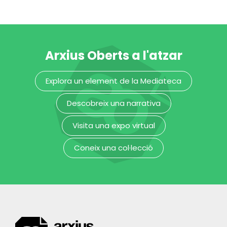
Arxius Oberts a l'atzar
4a Mostra de
5è Festival de
Explora un element de la Mediateca
Video
poesia de Sant
Independent
Cugat
Descobreix una narrativa
Museu del Disseny de Barcelona
Museu del Disseny de Barcelona
Visita una expo virtual
Coneix una col·lecció