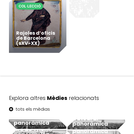
COL·LECCIÓ
Rajoles d’oficis
de Barcelona
(sXV-XX)
Explora altres
Mèdies
relacionats
tots els mèdias
Ciudadella –
Catedral –
panoràmica
panoràmica
Barceloneta –
Arc de Triomf –
panoràmica
MUHBA - Museu d'Història de Barcelona
MUHBA - Museu d'Història de Barcelona