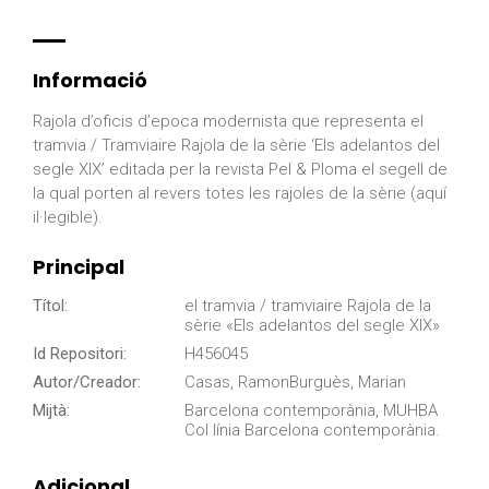
Informació
Rajola d’oficis d’epoca modernista que representa el
tramvia / Tramviaire Rajola de la sèrie ‘Els adelantos del
segle XIX’ editada per la revista Pel & Ploma el segell de
la qual porten al revers totes les rajoles de la sèrie (aquí
il·legible).
Principal
Títol:
el tramvia / tramviaire Rajola de la
sèrie «Els adelantos del segle XIX»
Id Repositori:
H456045
Autor/Creador:
Casas, RamonBurguès, Marian
Mijtà:
Barcelona contemporània, MUHBA
Col línia Barcelona contemporània.
Adicional