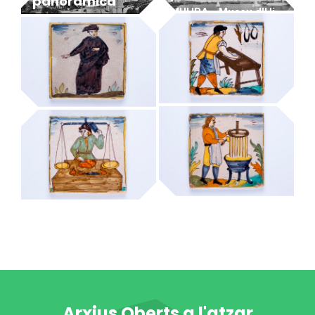
panoràmica
MUHBA - Museu d'Història de Barcelona
MUHBA - Museu d'Història de Barcelona
cansalader
capellà
MUHBA - Museu d'Història de Barcelona
MUHBA - Museu d'Història de Barcelona
candeler de cera
carnisser
MUHBA - Museu d'Història de Barcelona
MUHBA - Museu d'Història de Barcelona
Arxius Oberts a l'atzar