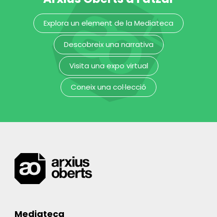
Explora un element de la Mediateca
Descobreix una narrativa
Visita una expo virtual
Coneix una col·lecció
Mediateca