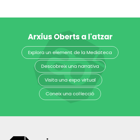
Arxius Oberts a l'atzar
4a Mostra de
5è Festival de
Explora un element de la Mediateca
Video
poesia de Sant
Independent
Cugat
Descobreix una narrativa
Museu del Disseny de Barcelona
Museu del Disseny de Barcelona
Visita una expo virtual
Coneix una col·lecció