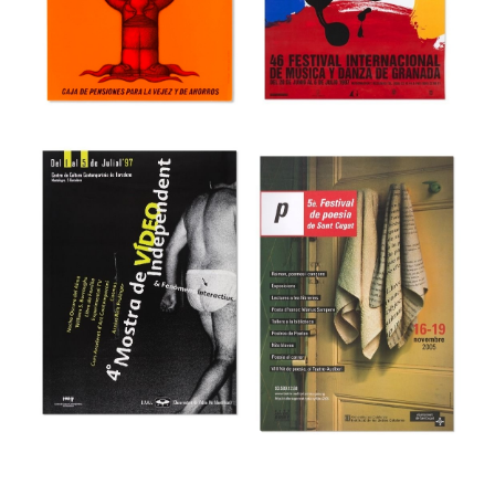
44 Fira del Llibre
3r Saló Valencià
d’ocasió antic i
del Llibre
modern
Museu del Disseny de Barcelona
Museu del Disseny de Barcelona
46e Festival
Internacional de
48 Día Universal
Música y Danza
del Ahorro
de Granada
Museu del Disseny de Barcelona
Museu del Disseny de Barcelona