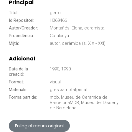
Principal
Títol:
gerro
Id Repositori:
H369466
Autor/Creador:
Montañés, Elena, ceramista.
Procedència:
Catalunya
Mijtà:
autor, ceràmica (s. XIX - XXI).
Adicional
Data de la
1990, 1990.
creació:
Format:
visual
Materials:
gres xamotatpintat
Forma part de:
mcb, Museu de Ceràmica de
BarcelonaMDB, Museu del Disseny
de Barcelona.
Enllaç al recurs original