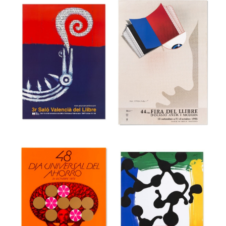
36a Feria
Internacional del
39 Festival
Mueble de
internacional de
Valencia
cine de Gijón
Museu del Disseny de Barcelona
Museu del Disseny de Barcelona