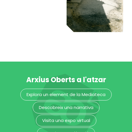
Bloc del
Comandant
Trinitat Vella|Refotografia
Arxius Oberts a l'atzar
Explora un element de la Mediateca
Al meu carrer
Descobreix una narrativa
Trinitat Vella|Refotografia
Visita una expo virtual