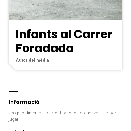
Infants al Carrer
Foradada
Autor del mèdia
Informació
Un grup dinfants al carrer Foradada organitzant-se per
jugar