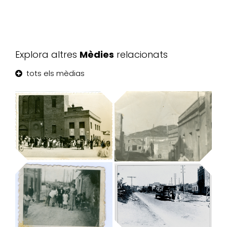
Explora altres
Mèdies
relacionats
tots els mèdias
Corpus a la
Trinitat
Pel carrer
Trinitat Vella|Refotografia
Trinitat Vella|Refotografia