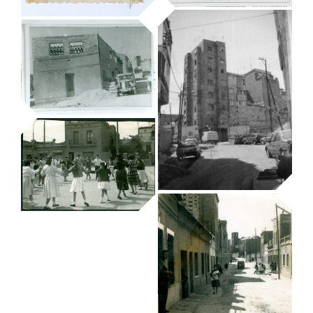
L’Autobús
Trinitat Vella|Refotografia
Bateig
Trinitat Vella|Refotografia
Auto construcció
Trinitat Vella|Refotografia
Ballada de
Sardanes
Trinitat Vella|Refotografia