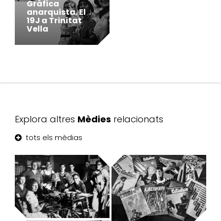
Gràfica
anarquista. El
19J a Trinitat
Vella
Explora altres
Mèdies
relacionats
tots els mèdias