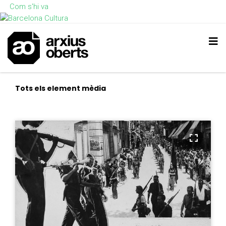
Com s'hi va
Tots els element mèdia