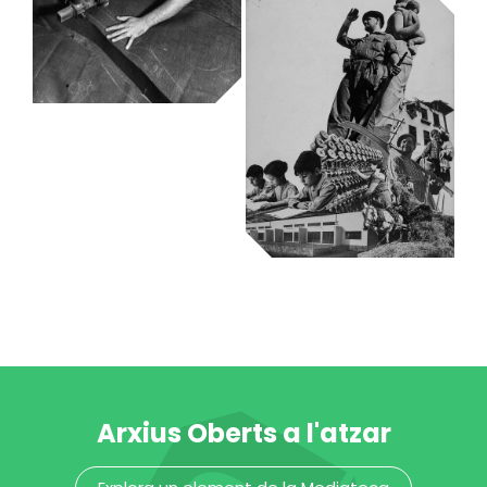
Fàbrica de
cànem
socialitzada al
Poblenou
Arxiu Fotogràfic
Un obrer tallant
pantalons de
pana per als
milicians
Arxiu Fotogràfic
Arxius Oberts a l'atzar
Los vencedores.
Fotomuntatge