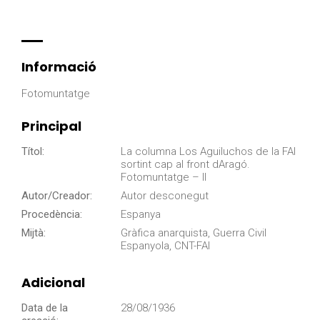
Informació
Fotomuntatge
Principal
Títol:
La columna Los Aguiluchos de la FAI
sortint cap al front dAragó.
Fotomuntatge – II
Autor/Creador:
Autor desconegut
Procedència:
Espanya
Mijtà:
Gràfica anarquista, Guerra Civil
Espanyola, CNT-FAI
Adicional
Data de la
28/08/1936