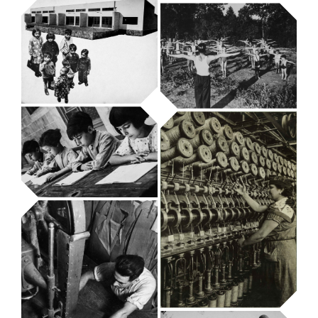
Oficina de
Información y
Propaganda de
Alimento
la CNT-FAI
espiritual
Arxiu Fotogràfic
Arxiu Fotogràfic
La lucha contra
Gimnàstica al
el analfabetismo
bosc
Arxiu Fotogràfic
Arxiu Fotogràfic
Escuela Nueva
Unificada
Arxiu Fotogràfic