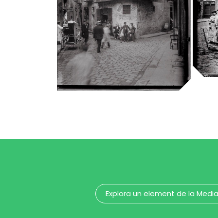
Ca
Mé
Ve
l’
Carrer d’en Malla
Arx
Arxiu Fotogràfic de Barcelona
Explora un element de la Medi
Carrers de Graciamat
i del Sant Crist de la