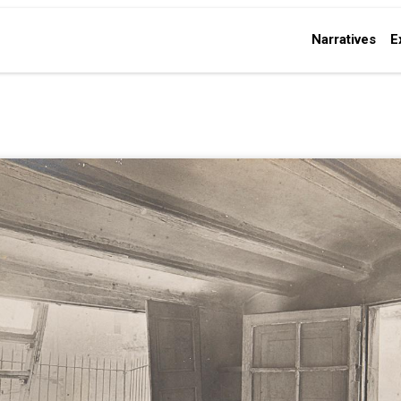
Narratives
E