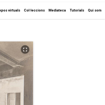
xpos virtuals
Col·leccions
Mediateca
Tutorials
Qui som