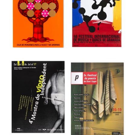
44 Fira del Llibre
3r Saló Valencià
d’ocasió antic i
del Llibre
modern
Museu del Disseny de Barcelona
Museu del Disseny de Barcelona
46e Festival
Internacional de
48 Día Universal
Música y Danza
del Ahorro
de Granada
Museu del Disseny de Barcelona
Museu del Disseny de Barcelona