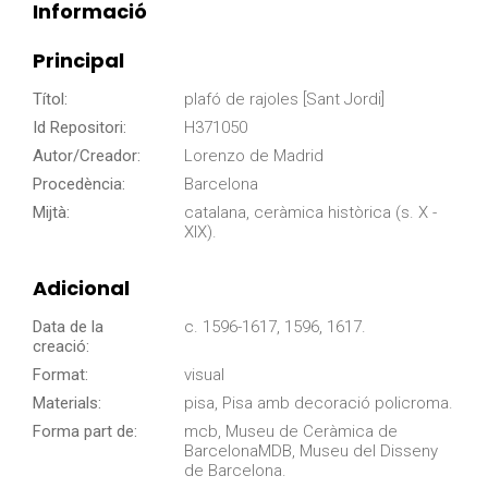
Informació
Principal
Títol:
plafó de rajoles [Sant Jordi]
Id Repositori:
H371050
Autor/Creador:
Lorenzo de Madrid
Procedència:
Barcelona
Mijtà:
catalana, ceràmica històrica (s. X -
XIX).
Adicional
Data de la
c. 1596-1617, 1596, 1617.
creació:
Format:
visual
Materials:
pisa, Pisa amb decoració policroma.
Forma part de:
mcb, Museu de Ceràmica de
BarcelonaMDB, Museu del Disseny
de Barcelona.