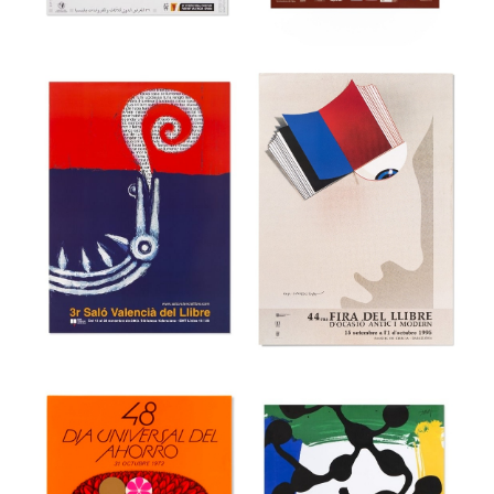
36a Feria
Internacional del
39 Festival
Mueble de
internacional de
Valencia
cine de Gijón
Museu del Disseny de Barcelona
Museu del Disseny de Barcelona