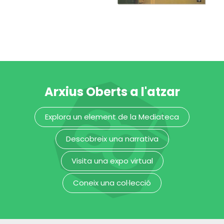
Arxius Oberts a l'atzar
4a Mostra de
5è Festival de
Explora un element de la Mediateca
Video
poesia de Sant
Independent
Cugat
Descobreix una narrativa
Museu del Disseny de Barcelona
Museu del Disseny de Barcelona
Visita una expo virtual
Coneix una col·lecció