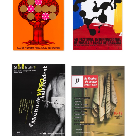
44 Fira del Llibre
3r Saló Valencià
d’ocasió antic i
del Llibre
modern
Museu del Disseny de Barcelona
Museu del Disseny de Barcelona
46e Festival
Internacional de
48 Día Universal
Música y Danza
del Ahorro
de Granada