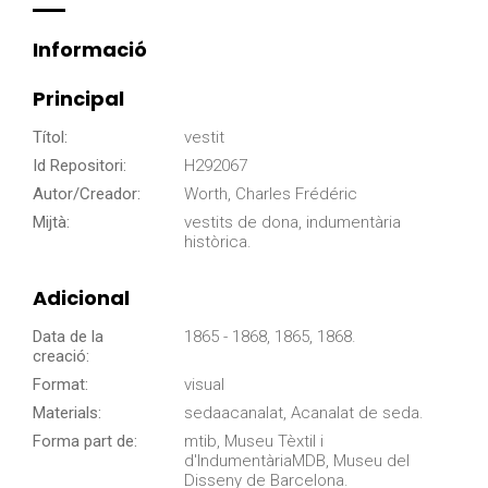
Informació
Principal
Títol:
vestit
Id Repositori:
H292067
Autor/Creador:
Worth, Charles Frédéric
Mijtà:
vestits de dona, indumentària
històrica.
Adicional
Data de la
1865 - 1868, 1865, 1868.
creació:
Format:
visual
Materials:
sedaacanalat, Acanalat de seda.
Forma part de:
mtib, Museu Tèxtil i
d'IndumentàriaMDB, Museu del
Disseny de Barcelona.