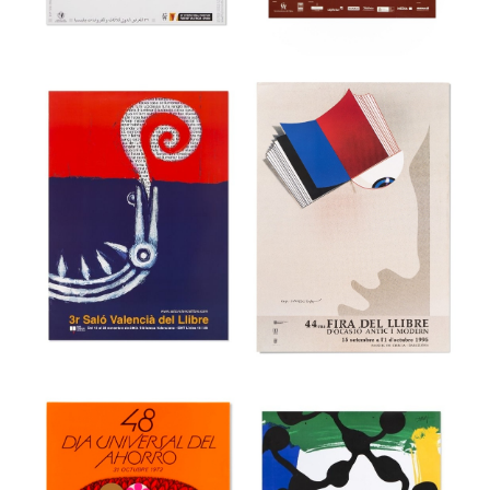
36a Feria
Internacional del
39 Festival
Mueble de
internacional de
Valencia
cine de Gijón
Museu del Disseny de Barcelona
Museu del Disseny de Barcelona