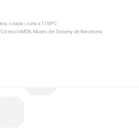
cària; colada i cuita a 1150ºC.
Col·leccióMDB, Museu del Disseny de Barcelona.