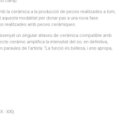
est camp.
amb la ceràmica a la producció de peces realitzades a torn,
t aquesta modalitat per donar pas a una nova fase
ions realitzades amb peces ceràmiques.
 dissenyat un singular altaveu de ceràmica compatible amb
jecte ceràmic amplifica la intensitat del so; en definitiva,
en paraules de l’artista: “La funció és bellesa, i ens apropa,
X - XXI).