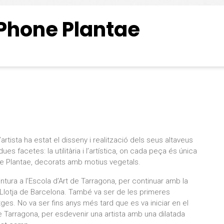
Phone Plantae
’artista ha estat el disseny i realització dels seus altaveus
 facetes: la utilitària i l’artística, on cada peça és única
rie Plantae, decorats amb motius vegetals.
 pintura a l’Escola d’Art de Tarragona, per continuar amb la
a Llotja de Barcelona. També va ser de les primeres
tges. No va ser fins anys més tard que es va iniciar en el
e Tarragona, per esdevenir una artista amb una dilatada