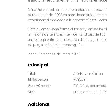
trajectòria i reconeixement internacional en aqu
Núria Pié va dedicar la primera etapa de treball 
però a partir del 1998 va abandonar pràcticamen
experimental dedicada a la creació d’instal•lac
Sota el lema “Dona forma al teu so”, l’artista ha
la majoria de telèfons intel•ligents. El buit de l’ob
una barreja entre art, artesania i disseny, ja que, 
de pas, al món de la tecnologia”.n
Isabel Fernández del Moraln2021
Principal
Títol:
Alta-Phone Plantae
Id Repositori:
H782981
Autor/Creador:
Pié, Núria, ceramista.
Mijtà:
autor, ceràmica (s. XI
Adicional