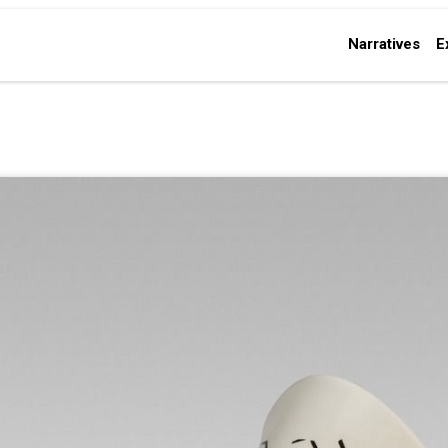
Narratives
E