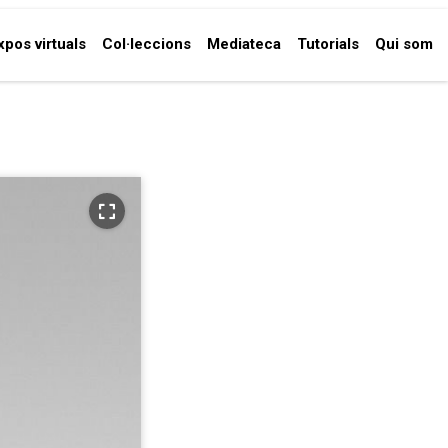
xpos virtuals
Col·leccions
Mediateca
Tutorials
Qui som