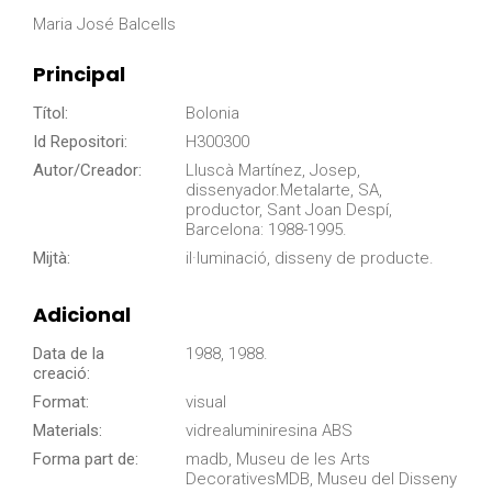
Maria José Balcells
Principal
Títol:
Bolonia
Id Repositori:
H300300
Autor/Creador:
Lluscà Martínez, Josep,
dissenyador.Metalarte, SA,
productor, Sant Joan Despí,
Barcelona: 1988-1995.
Mijtà:
il·luminació, disseny de producte.
Adicional
Data de la
1988, 1988.
creació:
Format:
visual
Materials:
vidrealuminiresina ABS
Forma part de:
madb, Museu de les Arts
DecorativesMDB, Museu del Disseny