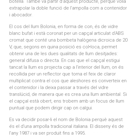
botella. També va partir d’aquest producte, perquè volia
extrapolar la doble funció de l’ampolla com a contenidor
i abocador.
El cos del llum Bolonia, en forma de con, és de vidre
blanc bufat i està coronat per un capçal articulat d’ABS
cromat que conté una bombeta halògena dicroica de 20
V, que, segons en quina posició es col•loca, permet
obtenir una de les dues qualitats de llum desitjades:
general difusa o directa. En cas que el capçal estigui
tancat la llum es projecta cap a l’interior del llum, on és
recollida per un reflector que torna el feix de claror
multiplicat contra el cos que aleshores es converteix en
el contenidor i la deixa passar a través del vidre
translúcid, de manera que es crea una llum ambiental. Si
el capçal està obert, ens trobem amb un focus de llum
puntual que podem dirigir cap on calgui.
Es va decidir posar-li el nom de Bolonia perquè aquest
és el d’una ampolla tradicional italiana. El disseny és de
l’any 1987 i va ser produït fins a 1995.