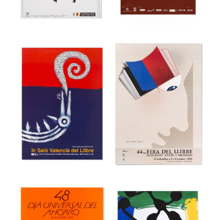
36a Feria
Internacional del
39 Festival
Mueble de
internacional de
Valencia
cine de Gijón
Museu del Disseny de Barcelona
Museu del Disseny de Barcelona