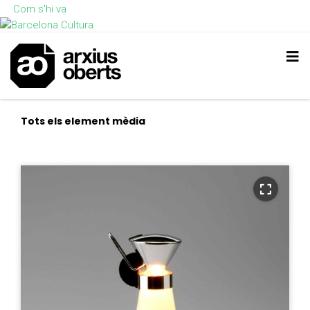
Com s'hi va
Tots els element mèdia