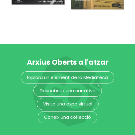
Museu del Disseny de Barcelona
Museu del Disseny de Barcelona
Arxius Oberts a l'atzar
4a Mostra de
5è Festival de
Explora un element de la Mediateca
Video
poesia de Sant
Independent
Cugat
Descobreix una narrativa
Museu del Disseny de Barcelona
Museu del Disseny de Barcelona
Visita una expo virtual
Coneix una col·lecció