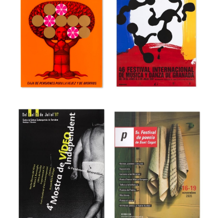
44 Fira del Llibre
3r Saló Valencià
d’ocasió antic i
del Llibre
modern
Museu del Disseny de Barcelona
Museu del Disseny de Barcelona
46e Festival
Internacional de
48 Día Universal
Música y Danza
del Ahorro
de Granada