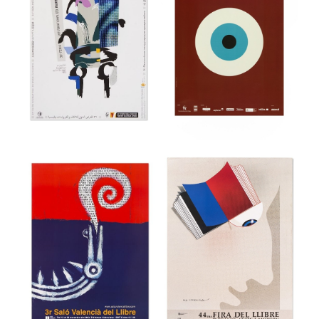
36a Feria
Internacional del
39 Festival
Mueble de
internacional de
Valencia
cine de Gijón