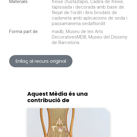
Materials:
freixe (fusta)tapís, Cadira de freixe,
tapissada i decorada amb base de
filejat de l'ordit i lliris brodats de
cadeneta amb aplicacions de seda i
passamaneria.sedafilordit
Forma part de:
madb, Museu de les Arts
DecorativesMDB, Museu del Disseny
de Barcelona.
Enllaç al recurs original
Aquest Mèdia és una
contribució de