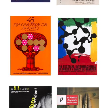
Museu del Disseny de Barcelona
Museu del Disseny de Barcelona
44 Fira del Llibre
3r Saló Valencià
d’ocasió antic i
del Llibre
modern
Museu del Disseny de Barcelona
Museu del Disseny de Barcelona