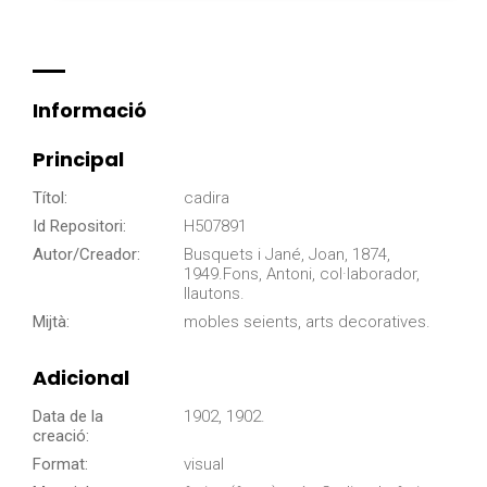
Informació
Principal
Títol:
cadira
Id Repositori:
H507891
Autor/Creador:
Busquets i Jané, Joan, 1874,
1949.Fons, Antoni, col·laborador,
llautons.
Mijtà:
mobles seients, arts decoratives.
Adicional
Data de la
1902, 1902.
creació:
Format:
visual