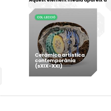
COL·LECCIÓ
Ceràmica artística
contemporània
(sXIX-XXI)