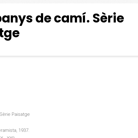
nys de camí. Sèrie
tge
Sèrie Paisatge
ceramista, 1937.