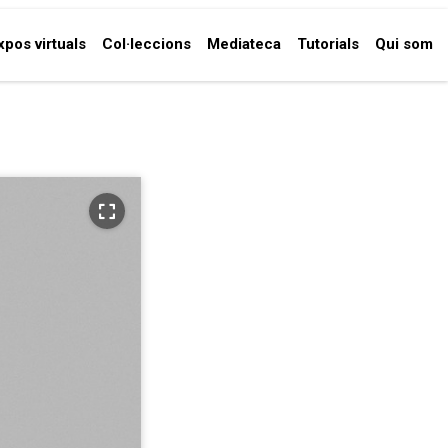
xpos virtuals
Col·leccions
Mediateca
Tutorials
Qui som