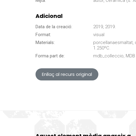
Mijtà:
autor, ceràmica (s. XI
Adicional
Data de la creació:
2019, 2019.
Format:
visual
Materials:
porcellanaesmaltat, 
1.250ºC.
Forma part de:
mdb_colleccio, MDB 
Enllaç al recurs original
Aquest element mèdia apareix a