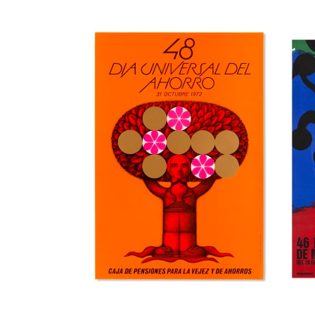
36a Feria
39
Internacional del
in
Mueble de Valencia
de
Museu del Disseny de Barcelona