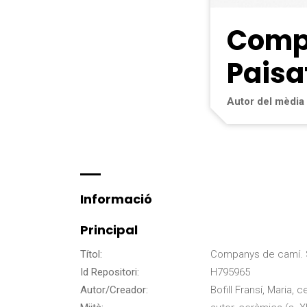
Compa
Paisa
Autor del mèdia
Informació
Principal
Títol:
Companys de camí. 
Id Repositori:
H795965
Autor/Creador:
Bofill Fransí, Maria, 