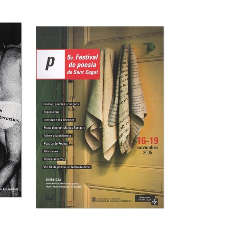
44 Fira del Llibre
l
d’ocasió antic i
modern
Museu del Disseny de Barcelona
Museu del Disseny de Barcelona