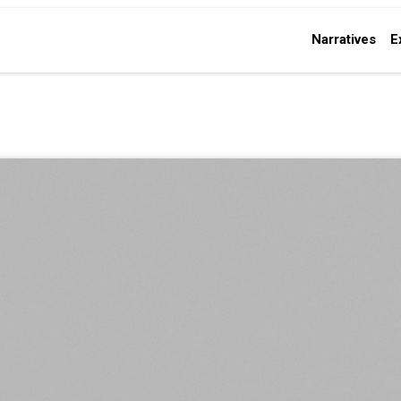
Narratives
E