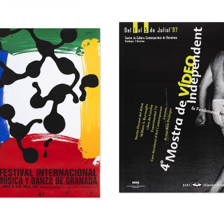
 Festival
3r Saló Valencià de
ternacional de cine
Llibre
 Gijón
Museu del Disseny de Barcelona