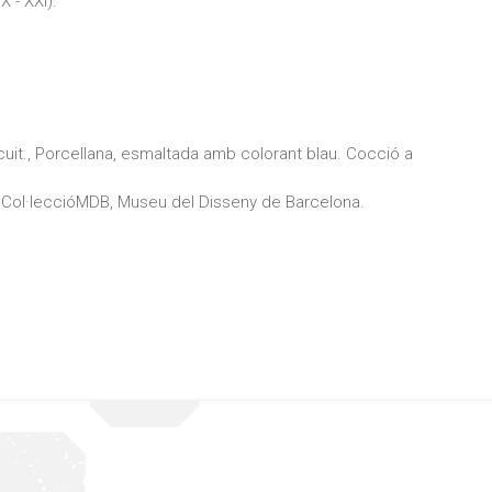
X - XXI).
cuit., Porcellana, esmaltada amb colorant blau. Cocció a
Col·leccióMDB, Museu del Disseny de Barcelona.