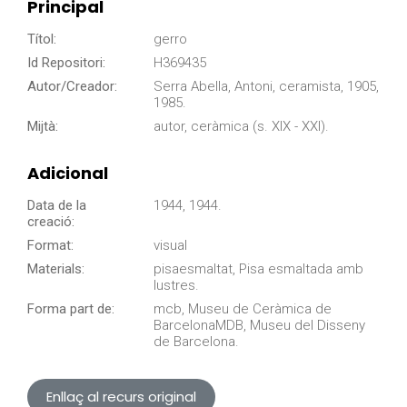
Principal
Títol:
gerro
Id Repositori:
H369435
Autor/Creador:
Serra Abella, Antoni, ceramista, 1905,
1985.
Mijtà:
autor, ceràmica (s. XIX - XXI).
Adicional
Data de la
1944, 1944.
creació:
Format:
visual
Materials:
pisaesmaltat, Pisa esmaltada amb
lustres.
Forma part de:
mcb, Museu de Ceràmica de
BarcelonaMDB, Museu del Disseny
de Barcelona.
Enllaç al recurs original