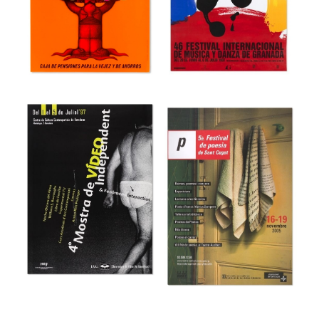
44 Fira del Llibre
3r Saló Valencià
d’ocasió antic i
del Llibre
modern
Museu del Disseny de Barcelona
Museu del Disseny de Barcelona
46e Festival
Internacional de
48 Día Universal
Música y Danza
del Ahorro
de Granada
Museu del Disseny de Barcelona
Museu del Disseny de Barcelona