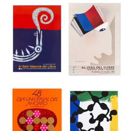
36a Feria
Internacional del
39 Festival
Mueble de
internacional de
Valencia
cine de Gijón
Museu del Disseny de Barcelona
Museu del Disseny de Barcelona