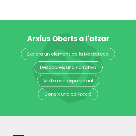
Arxius Oberts a l'atzar
4a Mostra de
5è Festival de
Explora un element de la Mediateca
Video
poesia de Sant
Independent
Cugat
Descobreix una narrativa
Museu del Disseny de Barcelona
Museu del Disseny de Barcelona
Visita una expo virtual
Coneix una col·lecció